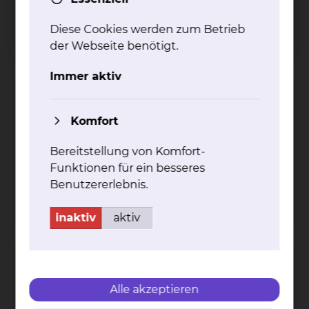
Fax: +49 531 595 2657
Per E-Mail kontaktieren
Diese Cookies werden zum Betrieb
mehr
der Webseite benötigt.
Immer aktiv
Darmkrebszentrum
Komfort
Fichtengrund 1, 38126 Braunschweig
Tel.:
+49 531 595 2431
Bereitstellung von Komfort-
Tel.:
+49 531 595 2462
Funktionen für ein besseres
Per E-Mail kontaktieren
Benutzererlebnis.
mehr
inaktiv
aktiv
Lungenkrebszentrum
Fichtengrund 1, 38126 Braunschweig
Alle akzeptieren