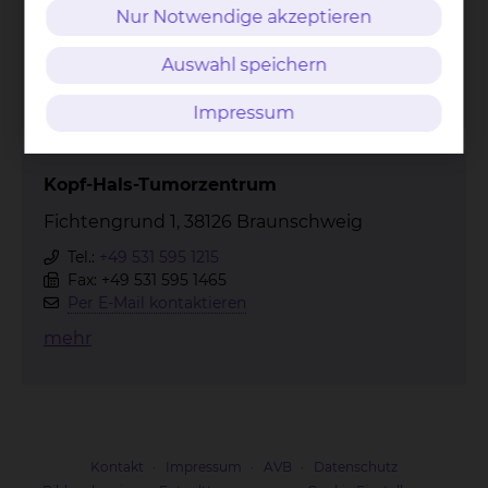
Tel.:
+49 531 595 4530
Nur Notwendige akzeptieren
Tel.:
+49 531 595 4532
Per E-Mail kontaktieren
Auswahl speichern
mehr
Impressum
Kopf-Hals-Tumorzentrum
Fichtengrund 1, 38126 Braunschweig
Tel.:
+49 531 595 1215
Fax: +49 531 595 1465
Per E-Mail kontaktieren
mehr
Kontakt
Impressum
AVB
Datenschutz