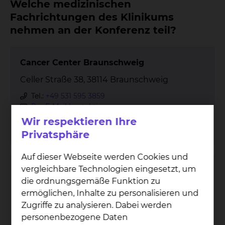
Welche medizinischen
Fachrichtungen des Klinikums
nehmen an der Konferenz teil?
Cancer Center Braunschweig
Celler Straße 38, 38114 Braunschweig
Tel.:
+49 531 595 3859
Per E-Mail kontaktieren
Wir respektieren Ihre
mehr
Privatsphäre
Auf dieser Webseite werden Cookies und
vergleichbare Technologien eingesetzt, um
Brustkrebszentrum
die ordnungsgemäße Funktion zu
Celler Straße 38, 38114 Braunschweig
ermöglichen, Inhalte zu personalisieren und
Tel.:
+49 531 595 3707
Zugriffe zu analysieren. Dabei werden
Fax: +49 531 595 3751
personenbezogene Daten
Per E-Mail kontaktieren