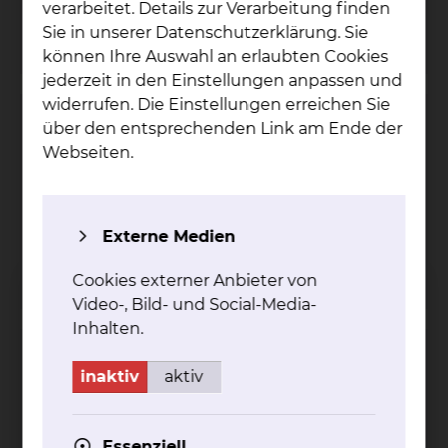
verarbeitet. Details zur Verarbeitung finden
mehr
Sie in unserer Datenschutzerklärung. Sie
können Ihre Auswahl an erlaubten Cookies
jederzeit in den Einstellungen anpassen und
widerrufen. Die Einstellungen erreichen Sie
Gynäkologisches Krebszentrum
über den entsprechenden Link am Ende der
Webseiten.
Celler Straße 38, 38114 Braunschweig
Tel.:
+49 531 595 3273
Fax: +49 531 595 3298
Per E-Mail kontaktieren
Externe Medien
mehr
Cookies externer Anbieter von
Video-, Bild- und Social-Media-
Inhalten.
Prostatakrebszentrum
inaktiv
aktiv
Fichtengrund 1, 38126 Braunschweig
Tel.:
+49 531 595 2353
Essenziell