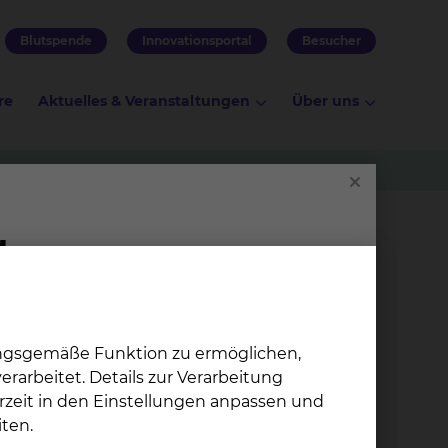
Blutspende
Innovationsportal
Besucher
re
Aktuelles & Veranstaltungen
Über uns
lneologie (Zusatzbezeichnung) durchzuführen.
ungsgemäße Funktion zu ermöglichen,
rarbeitet. Details zur Verarbeitung
rzeit in den Einstellungen anpassen und
ten.