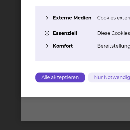
Weiterbildungsinhalt
Externe Medien
Cookies extern
Essenziell
Diese Cookies
Kliniken
Komfort
Bereitstellun
Geriatrie / Altersmedizin
Celler Straße 38, 38114 Braunschweig
Tel.:
+49 531 595 3400
Fax: +49 531 595 3499
Alle akzeptieren
Nur Notwendig
Per E-Mail kontaktieren
mehr