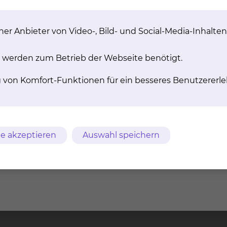
er Anbieter von Video-, Bild- und Social-Media-Inhalten
 werden zum Betrieb der Webseite benötigt.
g von Komfort-Funktionen für ein besseres Benutzererle
Neurologie
Fichtengrund 1, 38126 B
Tel.:
+49 531 595 2285
Fax: +49 531 595 2659
e akzeptieren
Auswahl speichern
Per E-Mail kontaktiere
mehr