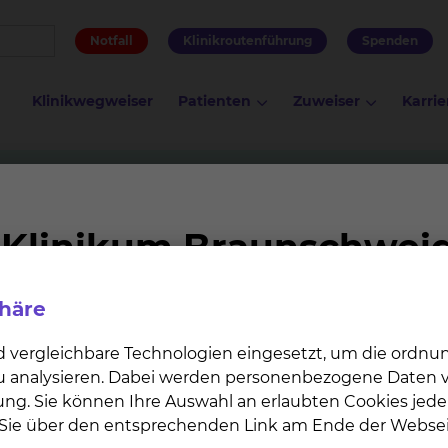
Notfall
Klinikroutenführung
Spenden
Klinikwegweiser
Patienten
Zuweiser
Karrie
che Therapie und Balneologie
 und Balneologie
phäre
e Facharztweiterbildung Physikalische Therapie und Ba
d vergleichbare Technologien eingesetzt, um die ordn
 zu analysieren. Dabei werden personenbezogene Daten ve
ung. Sie können Ihre Auswahl an erlaubten Cookies jede
n Sie über den entsprechenden Link am Ende der Websei