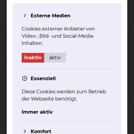
Weiterbildungsinhalt
Externe Medien
Cookies externer Anbieter von
Definierte Untersuchungs- und
Video-, Bild- und Social-Media-
Behandlungsverfahren
Inhalten.
inaktiv
aktiv
Kliniken
Essenziell
Kardiologie & Intensivmedizin
Fichtengrund 1, 38126 Braunschweig
Diese Cookies werden zum Betrieb
der Webseite benötigt.
Tel.:
+49 531 595 2252
Fax: +49 531 595 2654
Immer aktiv
mehr
Komfort