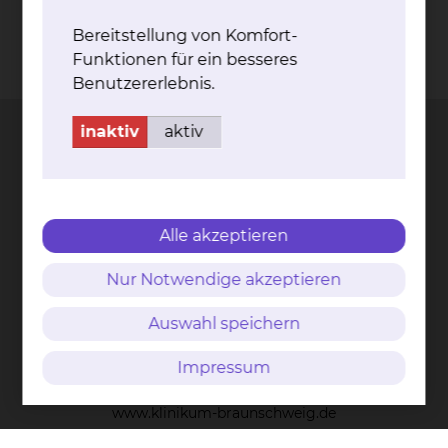
Bereitstellung von Komfort-
Funktionen für ein besseres
Kontakt
Impressum
AVB
Datenschutz
Benutzererlebnis.
Bildnachweise
Entgelttransparenz
Cookie Einstellungen
inaktiv
aktiv
Städtisches Klinikum
Braunschweig gGmbH
Alle akzeptieren
Freisestr. 9/10
Nur Notwendige akzeptieren
38118 Braunschweig
Auswahl speichern
Tel.: 0531/595-0
Fax: 0531/595-1322
Impressum
info@klinikum-braunschweig.de
www.klinikum-braunschweig.de