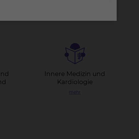
 und
In­ne­re Me­di­zin und
und
Kar­dio­lo­gie
mehr