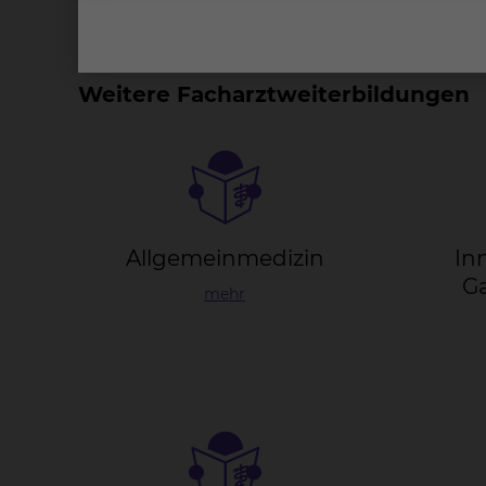
Weitere Facharztweiterbildungen
All­ge­mein­me­di­zin
In­
Ga
mehr