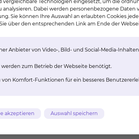
d vergleichbare Technologien eingesetzt, um die ordn
 zu analysieren. Dabei werden personenbezogene Daten ve
ung. Sie können Ihre Auswahl an erlaubten Cookies jede
n Sie über den entsprechenden Link am Ende der Websei
Geriatrie / Altersmedizin
Celler Straße 38, 38114 Braunschweig
Tel.:
+49 531 595 3400
er Anbieter von Video-, Bild- und Social-Media-Inhalten
Fax: +49 531 595 3499
Per E-Mail kontaktieren
 werden zum Betrieb der Webseite benötigt.
mehr
g von Komfort-Funktionen für ein besseres Benutzererle
Rheumatologie
Fichtengrund 1, 38126 Braunschweig
e akzeptieren
Auswahl speichern
Tel.:
+49 531 595 4536
Fax: +49 531 595 4540
Per E-Mail kontaktieren