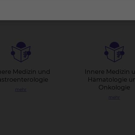
mehr
ne­re Me­di­zin und
In­ne­re Me­di­zin
s­tro­en­te­ro­lo­gie
Hä­ma­to­lo­gie 
On­ko­lo­gie
mehr
mehr