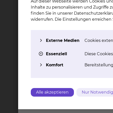
Auf dieser Webseite werden Cookies un
mehr
Inhalte zu personalisieren und Zugriffe
finden Sie in unserer Datenschutzerklär
widerrufen. Die Einstellungen erreiche
Hämatologie & Onkologie
Celler Straße 38, 38114 Braunschweig
Tel.:
+49 531 595 3224
Externe Medien
Cookies extern
Fax: +49 531 595 3757
Per E-Mail kontaktieren
Essenziell
Diese Cookies
mehr
Komfort
Bereitstellun
Nephrologie & Blutreinigung
Fichtengrund 1, 38126 Braunschweig
Alle akzeptieren
Nur Notwendig
Tel.:
+49 531 595 2381
Fax: +49 531 595 2655
mehr