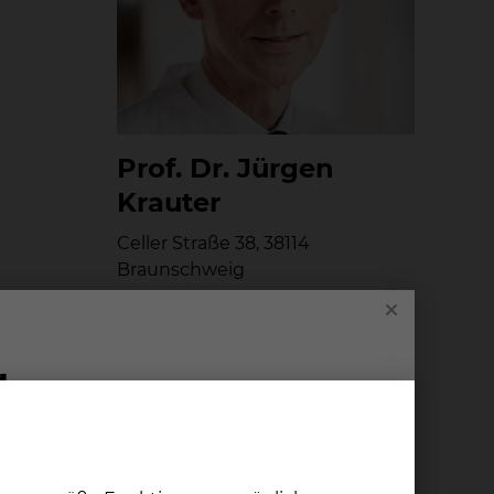
Prof. Dr. Jür­gen
Krau­ter
Celler Straße 38, 38114
Braunschweig
Tel.:
+49 531 595 3224
Fax: +49 531 595 3757
Per E-Mail kontaktieren