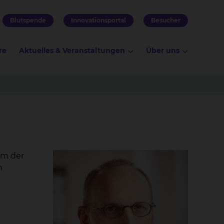
Blutspende
Innovationsportal
Besucher
re
Aktuelles & Veranstaltungen
Über uns
um der
n