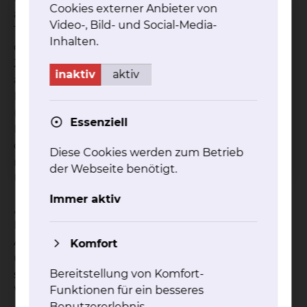
Cookies externer Anbieter von
ausgetauscht und konkrete
Video-, Bild- und Social-Media-
Therapieempfehlungen abgestimmt. So kann
Inhalten.
durch die Kooperation der entscheidende Faktor
Zeit bis zum Einsatz der richtigen Therapie besser
inaktiv
aktiv
ausgenutzt werden. Bei medizinischer
Notwendigkeit, etwa bei Thrombektomien
(operativen Entfernungen von Blutgerinnseln aus
Essenziell
Blutgefäßen), besteht darüber hinaus weiterhin
die Möglichkeit, die Patienten schnell in die
Diese Cookies werden zum Betrieb
nächstgelegene überregional zertifizierte Stroke-
der Webseite benötigt.
Unit nach Braunschweig oder Celle zu verlegen.
Immer aktiv
„Gerade die Gesundheitsversorgung ist
Daseinsvorsorge und damit eine kommunale
Aufgabe. Deshalb ist mir die Zusammenarbeit
Komfort
unserer Krankenhäuser auf kommunaler Ebene
Bereitstellung von Komfort-
sehr wichtig. Hier können wir durch
Funktionen für ein besseres
Wissenstransfer und unsere technische
Benutzererlebnis.