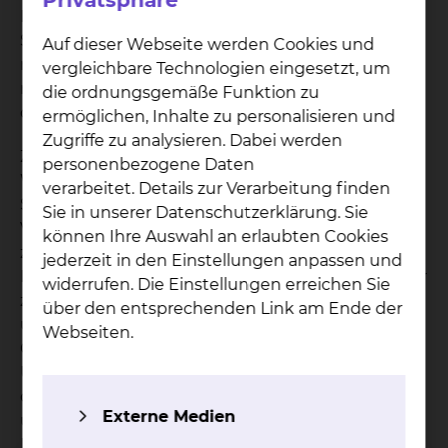
Privatsphäre
Einzugsbereich der Landkreise Wolfenbüttel,
Soltau und Peine auf hohem Niveau. Dafür
Auf dieser Webseite werden Cookies und
müssen die Patienten nun keine weiten Wege
vergleichbare Technologien eingesetzt, um
mehr in Kauf nehmen - modernste Digitaltechnik
die ordnungsgemäße Funktion zu
der Teleneurologie macht das möglich.
ermöglichen, Inhalte zu personalisieren und
Zugriffe zu analysieren. Dabei werden
Zukünftig werden Ärzte in Peine oder
personenbezogene Daten
Wolfenbüttel beim Eintreffen eines Patienten mit
verarbeitet. Details zur Verarbeitung finden
Symptomen eines Schlaganfalls über eine
Sie in unserer Datenschutzerklärung. Sie
Videoschaltung die Fachärzte der überregional
können Ihre Auswahl an erlaubten Cookies
zertifizierten Stroke Units des Klinikums
jederzeit in den Einstellungen anpassen und
Braunschweig und des AKH Celle rund um die Uhr
widerrufen. Die Einstellungen erreichen Sie
zu Rate ziehen können. Dabei werden die Bild-
über den entsprechenden Link am Ende der
und Tondaten verschlüsselt übertragen.
Webseiten.
Gemeinsam mit dem Kollegen vor Ort wird die
Untersuchung des Patienten „online“
durchgeführt. So werden beispielsweise
Externe Medien
umgehend Computertomographie-Bilder und
Laborbefunde zwischen den Häusern