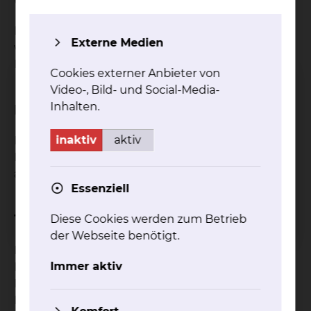
Ursachen & Symptome
Infektiöse Lungenerkrankungen werden durch
Externe Medien
verschiedene Erreger ausgelöst (Bakterien, Viren,
Pilze oder Parasiten).
Cookies externer Anbieter von
Video-, Bild- und Social-Media-
Inhalten.
Diagnostik
inaktiv
aktiv
Bei einer Krankenhausbehandlung steht die
Erregerdiagnostik m Vordergrund. Dies gelingt
allerdings nur bei einem geringeren Anteil.
Essenziell
Therapie & Verfahren
Diese Cookies werden zum Betrieb
der Webseite benötigt.
Die Therapie richtet sich nach dem auslösenden
Immer aktiv
Erreger, dem persönlichem Risikoprofil, weiteren
Nebenerkrankungen und der Schwere der
Erkrankung. Als unterstützende Maßnahmen