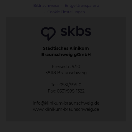
Bildnachweise
Entgelttransparenz
Cookie Einstellungen
Städtisches Klinikum
Braunschweig gGmbH
Freisestr. 9/10
38118 Braunschweig
Tel.: 0531/595-0
Fax: 0531/595-1322
info@klinikum-braunschweig.de
www.klinikum-braunschweig.de