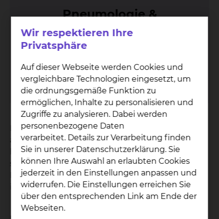
Pneu­mo­lo­gie &
Be­at­mungs­me­di­zin
Wir respektieren Ihre
Privatsphäre
Fichtengrund 1, 38126 Braunschweig
Tel.:
+49 531 595 4530
Auf dieser Webseite werden Cookies und
Fax: +49 531 595 4532
vergleichbare Technologien eingesetzt, um
Per E-Mail kontaktieren
die ordnungsgemäße Funktion zu
ermöglichen, Inhalte zu personalisieren und
Zugriffe zu analysieren. Dabei werden
personenbezogene Daten
Ein Großteil der Lungenentzündungen können
verarbeitet. Details zur Verarbeitung finden
ambulant durch den Haus- oder Facharzt
Sie in unserer Datenschutzerklärung. Sie
behandelt werden. Verläuft die Infektion
können Ihre Auswahl an erlaubten Cookies
schwerwiegender kann eine
jederzeit in den Einstellungen anpassen und
Krankenhausbehandlung notwendig werden (ca.
widerrufen. Die Einstellungen erreichen Sie
in 20-30% der Fälle).
über den entsprechenden Link am Ende der
Webseiten.