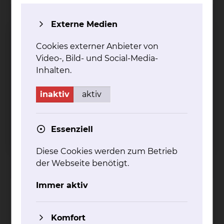
Ambulanz für minimal-invasive
Externe Medien
Tumortherapie
Cookies externer Anbieter von
Video-, Bild- und Social-Media-
Inhalten.
inaktiv
aktiv
Essenziell
Salzdahlumer Straße 90, 38126 Braunschweig
Tel.:
+49 531 595 4447
Diese Cookies werden zum Betrieb
Per E-Mail kontaktieren
der Webseite benötigt.
Immer aktiv
Kontakt
Komfort
Impressum
AVB
Datenschutz