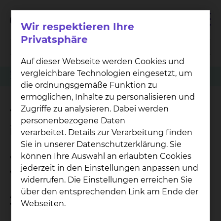
Wir respektieren Ihre
Privatsphäre
Auf dieser Webseite werden Cookies und
vergleichbare Technologien eingesetzt, um
Sprechstunde
Radiologie & Nuklearmedizin
Terminvergabe minimal-invasive Tumortherapie
die ordnungsgemäße Funktion zu
ermöglichen, Inhalte zu personalisieren und
Zugriffe zu analysieren. Dabei werden
Terminvergabe minimal-
personenbezogene Daten
invasive Tumortherapie
verarbeitet. Details zur Verarbeitung finden
Sie in unserer Datenschutzerklärung. Sie
können Ihre Auswahl an erlaubten Cookies
Wo kann ich einen Termin
jederzeit in den Einstellungen anpassen und
vereinbaren?
widerrufen. Die Einstellungen erreichen Sie
über den entsprechenden Link am Ende der
Anmeldung für minimal-invasive
Webseiten.
Tumortherapie