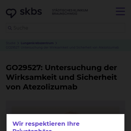
Studie
Lungenkrebszentrum
GO29527: Untersuchung der Wirksamkeit und Sicherheit von Atezolizumab
GO29527: Untersuchung der
Wirksamkeit und Sicherheit
von Atezolizumab
Wir respektieren Ihre