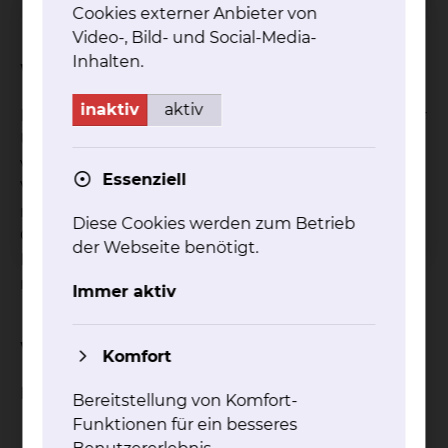
Cookies externer Anbieter von
Video-, Bild- und Social-Media-
Inhalten.
Worum geht es bei der Studie?
inaktiv
aktiv
Eine Phase III, open-label, randomisierte Studie zur
Untersuchung der Wirksamkeit und Sicherheit
von Atezolizumab (Anti-PD-L1-Antikörper) im
Essenziell
Vergleich mit der besten unterstützenden Pflege
nach folgender adjuvanten Cisplatin-basierten
Diese Cookies werden zum Betrieb
Chemotherapie bei PD-L1-ausgewählten
der Webseite benötigt.
Patienten mit vollständig resezierten Stufe Ib-IIIa,
nicht-kleinzelligen Bronchialkarzinomen.
Immer aktiv
Wie ist der Status der Studie?
Komfort
Rekrutierung beendet
Bereitstellung von Komfort-
Funktionen für ein besseres