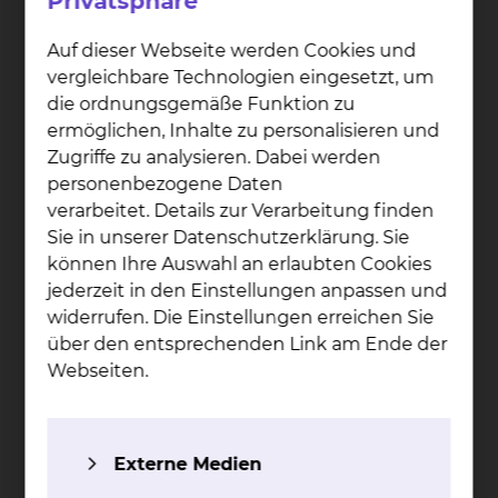
Privatsphäre
Auf dieser Webseite werden Cookies und
vergleichbare Technologien eingesetzt, um
die ordnungsgemäße Funktion zu
ermöglichen, Inhalte zu personalisieren und
Zugriffe zu analysieren. Dabei werden
personenbezogene Daten
verarbeitet. Details zur Verarbeitung finden
Sie in unserer Datenschutzerklärung. Sie
können Ihre Auswahl an erlaubten Cookies
jederzeit in den Einstellungen anpassen und
widerrufen. Die Einstellungen erreichen Sie
über den entsprechenden Link am Ende der
Dr. Mi­ri­am Ahl­born
Webseiten.
Celler Straße 38, 38114 Braunschweig
Tel.:
+49 531 595 3224
Fax: +49 531 595 3638
Externe Medien
Per E-Mail kontaktieren