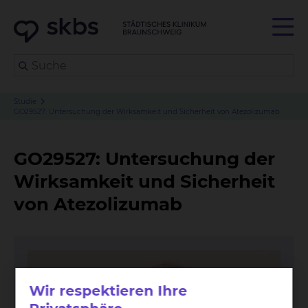
Studie
GO29527: Untersuchung der Wirksamkeit und Sicherheit von Atezolizumab
GO29527: Untersuchung der
Wirksamkeit und Sicherheit
von Atezolizumab
Wir respektieren Ihre