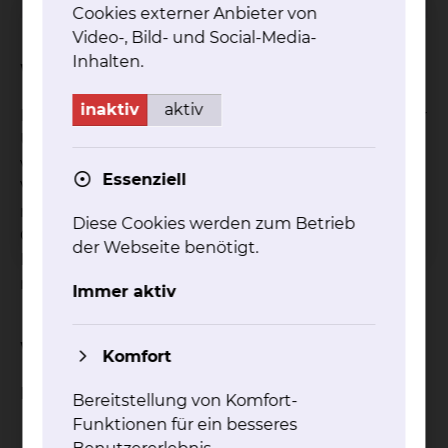
Cookies externer Anbieter von
Video-, Bild- und Social-Media-
Inhalten.
Worum geht es bei der Studie?
inaktiv
aktiv
Eine Phase III, open-label, randomisierte Studie zur
Untersuchung der Wirksamkeit und Sicherheit
von Atezolizumab (Anti-PD-L1-Antikörper) im
Essenziell
Vergleich mit der besten unterstützenden Pflege
nach folgender adjuvanten Cisplatin-basierten
Diese Cookies werden zum Betrieb
Chemotherapie bei PD-L1-ausgewählten
der Webseite benötigt.
Patienten mit vollständig resezierten Stufe Ib-IIIa,
nicht-kleinzelligen Bronchialkarzinomen.
Immer aktiv
Wie ist der Status der Studie?
Komfort
Rekrutierung beendet
Bereitstellung von Komfort-
Funktionen für ein besseres