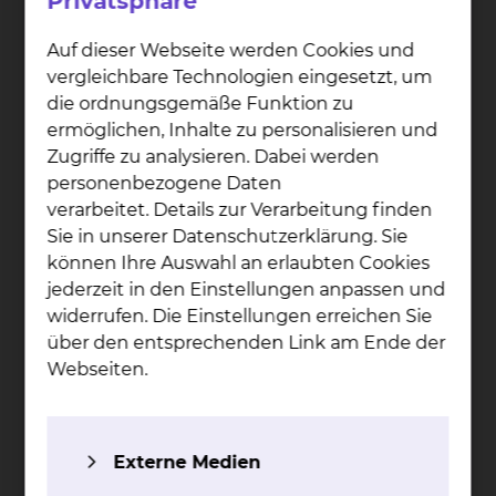
Privatsphäre
Auf dieser Webseite werden Cookies und
vergleichbare Technologien eingesetzt, um
die ordnungsgemäße Funktion zu
ermöglichen, Inhalte zu personalisieren und
Zugriffe zu analysieren. Dabei werden
personenbezogene Daten
verarbeitet. Details zur Verarbeitung finden
Sie in unserer Datenschutzerklärung. Sie
können Ihre Auswahl an erlaubten Cookies
jederzeit in den Einstellungen anpassen und
widerrufen. Die Einstellungen erreichen Sie
über den entsprechenden Link am Ende der
Dr. Mi­ri­am Ahl­born
Webseiten.
Celler Straße 38, 38114 Braunschweig
Tel.:
+49 531 595 3224
Fax: +49 531 595 3638
Externe Medien
Per E-Mail kontaktieren