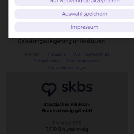
Nur Notwendige akzeptieren
Korrektur an den Geräten durch
kontinuierliche Therapieaufsicht
Auswahl speichern
eine regelmäßige Trainingsplankontrolle,
wobei Variationen und Ergänzungen der
Impressum
Übungen eine kontinuierliche
Belastungssteigerung unterstützen
Kontakt
Impressum
AVB
Datenschutz
Bildnachweise
Entgelttransparenz
Cookie Einstellungen
Städtisches Klinikum
Braunschweig gGmbH
Freisestr. 9/10
38118 Braunschweig