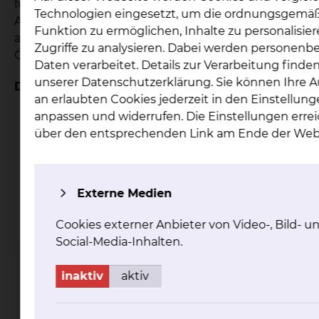
für ehemalige Patienten. Die 10er-Karte und die
Technologien eingesetzt, um die ordnungsgemä
Abonnements berechtigen zum Gerätetraining
Funktion zu ermöglichen, Inhalte zu personalisie
auf der Therapiefläche während der
Zugriffe zu analysieren. Dabei werden personen
Öffnungszeiten des Rehabilitationszentrums.
Daten verarbeitet. Details zur Verarbeitung finden
unserer Datenschutzerklärung. Sie können Ihre 
Dafür stehen folgende Geräte zur Verfügung:
an erlaubten Cookies jederzeit in den Einstellun
ein Geräteparcours mit den vollständig
anpassen und widerrufen. Die Einstellungen errei
ausgestatteten Sequenzgeräten von PROXO-
über den entsprechenden Link am Ende der Web
MED. Daran können alle Muskelgruppen des
Bewegungsapparates gezielt trainiert
werden weitere verschiedene Zugapparate,
Externe Medien
an denen Sie dreidimensionale Übungen
und sportartspezifische Bewegungsmuster
Cookies externer Anbieter von Video-, Bild- u
durchführen können.
Social-Media-Inhalten.
eine große Auswahl moderner Cardio-Geräte,
darunter Fahrradergometer mit
inaktiv
aktiv
verschiedenen Computerprogrammen, Handku
sowie Stepper und ein Laufband für