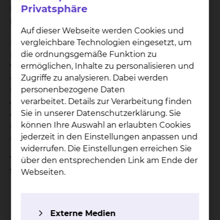
Privatsphäre
Bei welchen Krankheitsbildern ist das
Behandlungsverfahren geeignet?
Auf dieser Webseite werden Cookies und
vergleichbare Technologien eingesetzt, um
Indikationen für den Einsatz der ambulanten
die ordnungsgemäße Funktion zu
Rehabilitation / EAP sind bestimmte degenerative
ermöglichen, Inhalte zu personalisieren und
Veränderungen und konservativ oder operativ
Zugriffe zu analysieren. Dabei werden
versorgte Unfallverletzungen des Stütz- und
personenbezogene Daten
Bewegungsapparates. Leistungen im
verarbeitet. Details zur Verarbeitung finden
orthopädisch-traumatologischen Bereich der
Sie in unserer Datenschutzerklärung. Sie
erweiterten ambulanten Physiotherapie werden
können Ihre Auswahl an erlaubten Cookies
nur bei Vorliegen der folgenden Indikationen
jederzeit in den Einstellungen anpassen und
anerkannt:
widerrufen. Die Einstellungen erreichen Sie
1. Wirbelsäulensyndrome mit erheblicher
über den entsprechenden Link am Ende der
Symptomatik bei
Webseiten.
frischem nachgewiesenen
Bandscheibenvorfall (auch postoperativ)
Externe Medien
und/oder Protrusionen mit radikulärer,