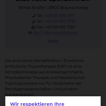
Nîmes Straße 1, 38100 Braunschweig
Tel.:
+49 531 595 1777
Tel.:
+49 531 595 1778
Fax: +49 531 595 1780
Per E-Mail kontaktieren
mehr
Die ambulante Rehabilitation / Erweiterte
Ambulante Physiotherapie (EAP) ist eine
Komplextherapie aus Krankengymnastik,
Physikalischer Therapie und Medizinischer
Trainingstherapie nur für Versicherte der
Berufsgenossenschaften und privaten
Krankenkassen.
Wir respektieren Ihre