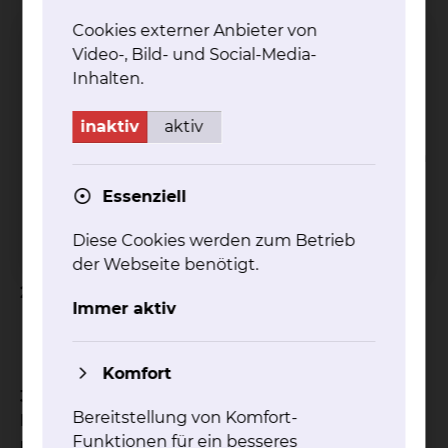
muskulärer und statischer Symptomatik
Cookies externer Anbieter von
nachgewiesenen Spondylolysen und
Video-, Bild- und Social-Media-
Spondylolisthesen mit radikulärer,
Inhalten.
muskulärer und statischer Symptomatik
instabile Wirbelsäulenverletzungen im
inaktiv
aktiv
Rahmen der konservativen und/oder
postoperativen Behandlung mit muskulärem
Defizit und Fehlstatik
Essenziell
lockere korrigierbare thorakale
Scheuermann-Kyphose < 50° nach Copp
Diese Cookies werden zum Betrieb
Spondylitis ankylosans (Morbus Bechterew)
der Webseite benötigt.
2. Operation am Skelettsystem
Immer aktiv
posttraumatische Osteosynthesen
Osteotomien der großen Röhrenknochen
Komfort
3. Prothetischer Gelenkersatz bei
Bereitstellung von Komfort-
Bewegungseinschränkungen und/oder
Funktionen für ein besseres
muskulärem Defizit