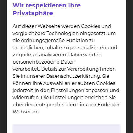
Wir respektieren Ihre
Privatsphäre
Auf dieser Webseite werden Cookies und
vergleichbare Technologien eingesetzt, um
die ordnungsgemäße Funktion zu
ermöglichen, Inhalte zu personalisieren und
Zugriffe zu analysieren. Dabei werden
personenbezogene Daten
verarbeitet. Details zur Verarbeitung finden
Sie in unserer Datenschutzerklärung. Sie
können Ihre Auswahl an erlaubten Cookies
jederzeit in den Einstellungen anpassen und
Prof. Dr. Jür­gen Krau­ter
widerrufen. Die Einstellungen erreichen Sie
Celler Straße 38, 38114 Braunschweig
über den entsprechenden Link am Ende der
Webseiten.
Tel.:
+49 531 595 3224
Fax: +49 531 595 3757
Per E-Mail kontaktieren