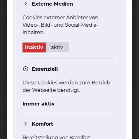
Externe Medien
Cookies externer Anbieter von
Worum geht es bei der Studie?
Video-, Bild- und Social-Media-
Inhalten.
Wirksamkeit einer alternierenden
Immunochemotherapie bestehend aus R-CHOP +
inaktiv
aktiv
R-HAD gegen R-CHOP allein, gefolgt von einer
Erhaltungstherpaie bestehend aus zusätzlich
Lenalidomid und Rituximab gegen Rituximab
Essenziell
allein für ältere Patienten mit Mantelzell-
Lymphom
Diese Cookies werden zum Betrieb
der Webseite benötigt.
Wie ist der Status der Studie?
Immer aktiv
Rekrutierung beendet
Komfort
Welche Studienform wurde gewählt?
Bereitstellung von Komfort-