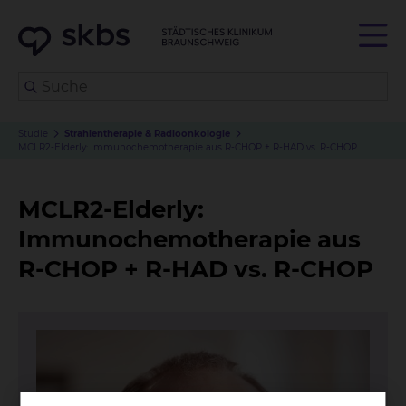
Studie
Strahlentherapie & Radioonkologie
MCLR2-Elderly: Immunochemotherapie aus R-CHOP + R-HAD vs. R-CHOP
MCLR2-Elderly:
Immunochemotherapie aus
R-CHOP + R-HAD vs. R-CHOP