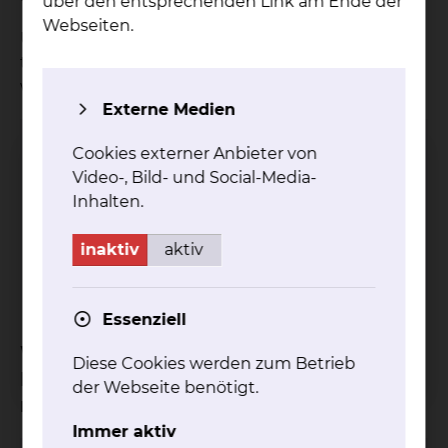
über den entsprechenden Link am Ende der
Webseiten.
Um als Zuweiser an einer Tumorkonferenz
teilzunehmen, können Sie sich gerne an uns
wenden.
Externe Medien
Urologie & Uroonkologie
Cookies externer Anbieter von
Video-, Bild- und Social-Media-
Fichtengrund 1, 38126 Braunschweig
Inhalten.
Tel.:
+49 531 595 2353
Sekretariat
Fax: +49 531 595 2657
inaktiv
aktiv
Per E-Mail kontaktieren
Essenziell
Welche medizinischen
Diese Cookies werden zum Betrieb
Fachrichtungen des Klinikums
der Webseite benötigt.
nehmen an der Konferenz teil?
Immer aktiv