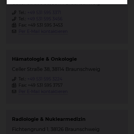
Celler Straße 38, 38114 Braunschweig
Tel.:
+49 531 595 3371
Tel.:
+49 531 595 3456
Fax: +49 531 595 3453
Per E-Mail kontaktieren
Hämatologie & Onkologie
Celler Straße 38, 38114 Braunschweig
Tel.:
+49 531 595 3224
Fax: +49 531 595 3757
Per E-Mail kontaktieren
Radiologie & Nuklearmedizin
Fichtengrund 1, 38126 Braunschweig