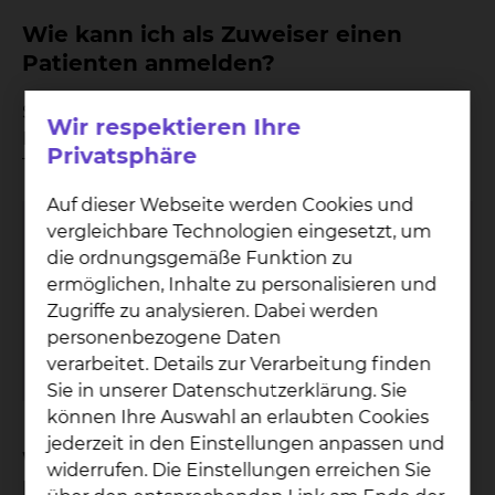
Wie kann ich als Zuweiser einen
Patienten anmelden?
Sie als Zuweiser haben jederzeit die Möglichkeit,
Wir respektieren Ihre
Ihre Patientinnen und Patienten zu einer
Privatsphäre
Tumorkonferenz anzumelden.
Auf dieser Webseite werden Cookies und
vergleichbare Technologien eingesetzt, um
Urologie & Uroonkologie
die ordnungsgemäße Funktion zu
Fichtengrund 1, 38126 Braunschweig
ermöglichen, Inhalte zu personalisieren und
Tel.:
+49 531 595 2353
Sekretariat
Zugriffe zu analysieren. Dabei werden
Fax: +49 531 595 2657
personenbezogene Daten
Per E-Mail kontaktieren
verarbeitet. Details zur Verarbeitung finden
Sie in unserer Datenschutzerklärung. Sie
können Ihre Auswahl an erlaubten Cookies
jederzeit in den Einstellungen anpassen und
Wie kann ich als Zuweiser an der
widerrufen. Die Einstellungen erreichen Sie
Konferenz teilnehmen?