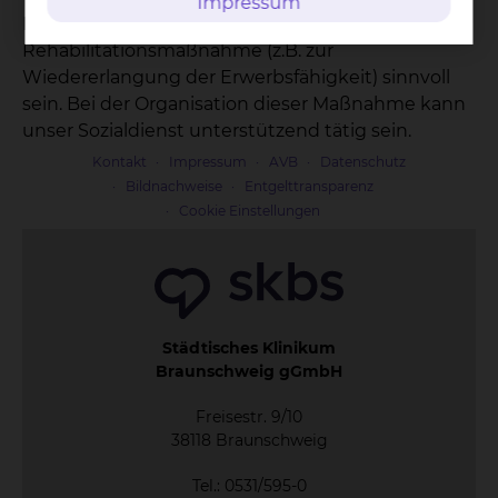
Impressum
Nach Abschluss der Therapie kann eine
Rehabilitationsmaßnahme (z.B. zur
Wiedererlangung der Erwerbsfähigkeit) sinnvoll
sein. Bei der Organisation dieser Maßnahme kann
unser Sozialdienst unterstützend tätig sein.
Kontakt
Impressum
AVB
Datenschutz
Bildnachweise
Entgelttransparenz
Cookie Einstellungen
Städtisches Klinikum
Braunschweig gGmbH
Freisestr. 9/10
38118 Braunschweig
Tel.: 0531/595-0