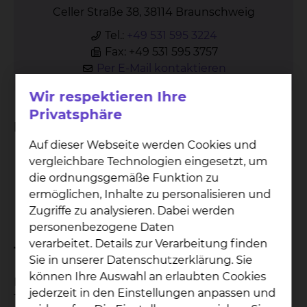
Celler Straße 38, 38114 Braunschweig
Tel.:
+49 531 595 3224
Fax: +49 531 595 3757
Per E-Mail kontaktieren
Wir respektieren Ihre
Privatsphäre
Diagnostik
Auf dieser Webseite werden Cookies und
Punktionen zur Gewinnung von
vergleichbare Technologien eingesetzt, um
Knochenmark und Gewebeproben
die ordnungsgemäße Funktion zu
Ultraschalluntersuchungen des
ermöglichen, Inhalte zu personalisieren und
Bauchraumes und der Lymphknoten
Zugriffe zu analysieren. Dabei werden
personenbezogene Daten
verarbeitet. Details zur Verarbeitung finden
Therapie & Verfahren
Sie in unserer Datenschutzerklärung. Sie
können Ihre Auswahl an erlaubten Cookies
Die Versorgung von Patienten mit soliden
jederzeit in den Einstellungen anpassen und
Tumoren erfolgt interdisziplinär innerhalb unseres