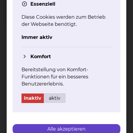
Essenziell
Diese Cookies werden zum Betrieb
Radiologie & Nuklearmedizin
der Webseite benötigt.
Fichtengrund 1, 38126 Braunschweig
Tel.:
Immer aktiv
+49 531 595 2406
Fax: +49 531 595 2696
Per E-Mail kontaktieren
Komfort
Bereitstellung von Komfort-
Funktionen für ein besseres
Hämatologie & Onkologie
Benutzererlebnis.
Celler Straße 38, 38114 Braunschweig
Tel.:
+49 531 595 3224
inaktiv
aktiv
Fax: +49 531 595 3757
Per E-Mail kontaktieren
Alle akzeptieren