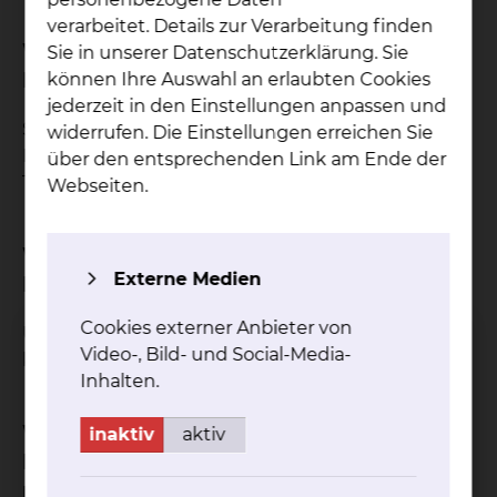
verarbeitet. Details zur Verarbeitung finden
Wie kann ich als Zuweiser einen
Sie in unserer Datenschutzerklärung. Sie
Patienten anmelden?
können Ihre Auswahl an erlaubten Cookies
jederzeit in den Einstellungen anpassen und
Sie haben jederzeit die Möglichkeit Ihre
widerrufen. Die Einstellungen erreichen Sie
Patientinnen und Patienten zu einer
über den entsprechenden Link am Ende der
Tumorkonferenz anzumelden.
Webseiten.
Wie kann ich als Zuweiser an der
Externe Medien
Konferenz teilnehmen?
Cookies externer Anbieter von
Um an einer Tumorkonferenz teilzunehmen,
Video-, Bild- und Social-Media-
können Sie sich gerne an uns wenden.
Inhalten.
Welche medizinischen
inaktiv
aktiv
Fachrichtungen des Klinikums
nehmen an der Konferenz teil?