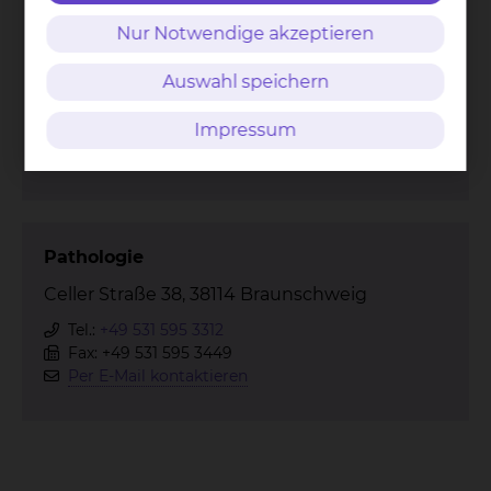
Strahlentherapie & Radioonkologie
Nur Notwendige akzeptieren
Celler Straße 38, 38114 Braunschweig
Auswahl speichern
Tel.:
+49 531 595 3371
Tel.:
+49 531 595 3456
Impressum
Fax: +49 531 595 3453
Per E-Mail kontaktieren
Pathologie
Celler Straße 38, 38114 Braunschweig
Tel.:
+49 531 595 3312
Fax: +49 531 595 3449
Per E-Mail kontaktieren