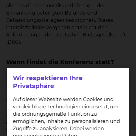
allen an der Diagnostik und Therapie der
Erkrankung beteiligten Befunde und
Behandlungsstrategien besprochen. Dieses
interdisziplinäre Vorgehen entspricht den
Anforderungen der Deutschen Krebsgesellschaft
(DKG).
Wann findet die Konferenz statt?
Mittwoch
15:00 - 16:00 Uhr
Wir respektieren Ihre
Wöchentlicher Termin
Privatsphäre
Auf dieser Webseite werden Cookies und
Wo findet die Konferenz statt?
vergleichbare Technologien eingesetzt, um
die ordnungsgemäße Funktion zu
Die Tumorkonferenz wird im Demonstrationsraum
ermöglichen, Inhalte zu personalisieren und
der Radiologischen Klinik am Standort Celler
Zugriffe zu analysieren. Dabei werden
Straße durchgeführt.
personenbezogene Daten