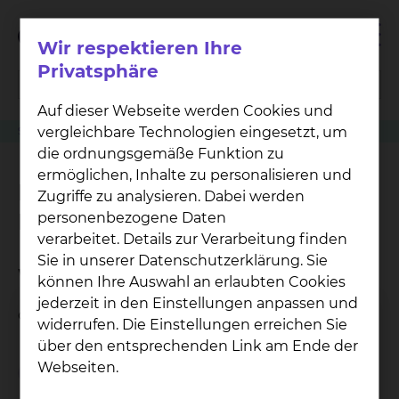
Wir respektieren Ihre
Privatsphäre
Auf dieser Webseite werden Cookies und
vergleichbare Technologien eingesetzt, um
Studie
LEGACY Registry Protokoll Nr.: P11-282
die ordnungsgemäße Funktion zu
ermöglichen, Inhalte zu personalisieren und
LEGACY Registry Protokoll
Zugriffe zu analysieren. Dabei werden
Nr.: P11-282
personenbezogene Daten
verarbeitet. Details zur Verarbeitung finden
Sie in unserer Datenschutzerklärung. Sie
Wie ist der Status der Studie?
können Ihre Auswahl an erlaubten Cookies
jederzeit in den Einstellungen anpassen und
offen
widerrufen. Die Einstellungen erreichen Sie
über den entsprechenden Link am Ende der
Webseiten.
Studienpartner