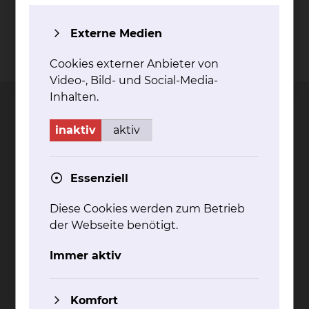
Externe Medien
Kontakt
Impressum
AVB
Datenschutz
Cookies externer Anbieter von
Bildnachweise
Entgelttransparenz
Cookie Einstellungen
Video-, Bild- und Social-Media-
Inhalten.
inaktiv
aktiv
Städtisches Klinikum
Braunschweig gGmbH
Essenziell
Freisestr. 9/10
Diese Cookies werden zum Betrieb
38118 Braunschweig
der Webseite benötigt.
Tel.: 0531/595-0
Immer aktiv
Fax: 0531/595-1322
info@klinikum-braunschweig.de
www.klinikum-braunschweig.de
Komfort