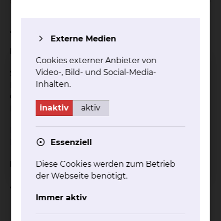
Anfahrt
Externe Medien
Mit öffentlichen Verkehrsmitteln
Cookies externer Anbieter von
Video-, Bild- und Social-Media-
Sie erreichen das Klinikum Celler Straße mit den
Inhalten.
Bussen der Linie 416 und 480. Die Haltestelle
Celler Straße befindet sich direkt am
inaktiv
aktiv
Haupteingang.
Hier kommen Sie zum Verkehrsverbund Region
Essenziell
Braunschweig.
Diese Cookies werden zum Betrieb
Mit dem PKW
der Webseite benötigt.
Aus Richtung Berlin oder Hannover kommend:
Immer aktiv
A392 Richtung Kassel
Ausfahrt Celler