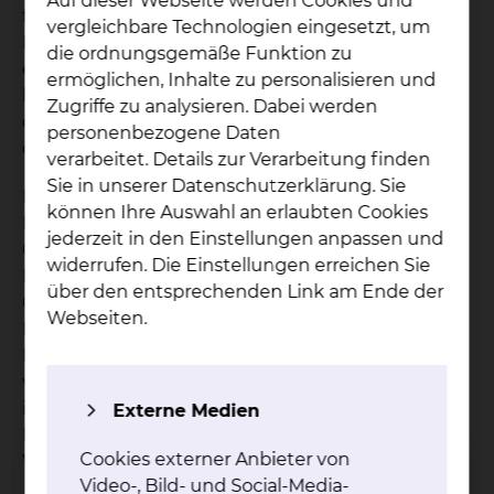
Auf dieser Webseite werden Cookies und
flächendeckend auf pathologisch erhöhte
vergleichbare Technologien eingesetzt, um
Blutzuckerwerte gescreent. Hierfür wird zum
die ordnungsgemäße Funktion zu
einen der Blutzucker (>200 mg/dl) genutzt. Das
ermöglichen, Inhalte zu personalisieren und
herausragende Novum ist jedoch die Integration
Zugriffe zu analysieren. Dabei werden
des HbA1c-Wertes in die Aufnahmeroutine der
personenbezogene Daten
operativen Fächer.
verarbeitet. Details zur Verarbeitung finden
Sie in unserer Datenschutzerklärung. Sie
Dieses ist durch Interdisziplinariät möglich.
können Ihre Auswahl an erlaubten Cookies
Es besteht dabei eine Kooperation der
jederzeit in den Einstellungen anpassen und
Chirurgischen Kliniken, der Neurologie und
widerrufen. Die Einstellungen erreichen Sie
Psychiatrie, der Augenheilkunde, der
über den entsprechenden Link am Ende der
Gastroenterologie & Diabetologie und den
Webseiten.
Niedergelassenen Diabetologen (Netzwerk
Diabetes) in der Region. Im Verlauf der
vergangenen zwei Jahre konnte so die
interdisziplinäre Zusammenarbeit bei
Externe Medien
Diabetespatienten und die klinikinterne Fort- und
Cookies externer Anbieter von
Weiterbildung verbessert werden.
Video-, Bild- und Social-Media-