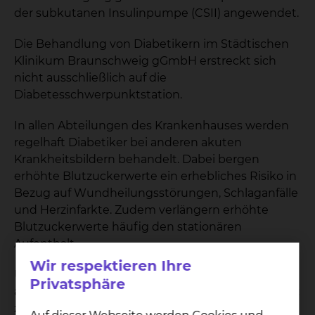
der subkutanen Insulinpumpe (CSII) angewendet.
Die Behandlung von Diabetikern im Städtischen
Klinikum Braunschweig gGmbH erstreckt sich
nicht ausschließlich auf die
Diabetesschwerpunktstation.
In allen Abteilungen des Krankenhauses werden
regelhaft Diabetiker bei anderen akuten
Krankheitsbildern behandelt. Dabei bergen
erhöhte Blutzuckerwerte ein erhebliches Risiko in
Bezug auf Wundheilungsstörungen, Schlaganfälle
und Herzinfarkte. Zudem verlängern erhöhte
Blutzuckerwerte häufig den stationären
Aufenthalt.
Wir respektieren Ihre
Um die Betreuung der Diabetiker rund um die
Privatsphäre
akute Versorgung des Aufnahmegrundes adäquat
zu gewährleisten wird seit dem 1.10.2018