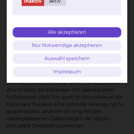
unsere Diabetes-Schwerpunktstation.
inaktiv
aktiv
Zentrales Anliegen ist eine qualitative
Verbesserung der Versorgung der Diabetikern
sowie eine leitlinienkonforme Therapie unter
Alle akzeptieren
Einbeziehung aller Versorgungsstrukturen.
Nur Notwendige akzeptieren
Wissenswertes
Auswahl speichern
Es besteht eine enge Kooperation mit der
Impressum
interventionellen Radiologie und Chirurgie.
Dreimal pro Woche findet eine interdisziplinäre
Wund-Visite der Patienten mit diabetischem
Fußsyndrom statt. Um auch im Anschluss an die
stationäre Therapie eine optimale Versorgung zu
gewährleisten, arbeiten wir eng mit den
niedergelassenen Diabetologen der Region
(Netzwerk Diabetes) zusammen.