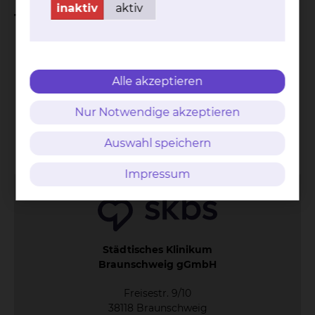
inaktiv
aktiv
Therapie & Verfahren
Behandlung mit Tränenersatzmitteln
Beim Tränenwegsverschluss werden die
Alle akzeptieren
ableitenden Tränenwege blockiert
Oberflächenverkleinernde Operationen
Nur Notwendige akzeptieren
Kontakt
Impressum
AVB
Datenschutz
Auswahl speichern
Bildnachweise
Entgelttransparenz
Cookie Einstellungen
Impressum
Städtisches Klinikum
Braunschweig gGmbH
Freisestr. 9/10
38118 Braunschweig