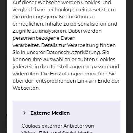
Auf dieser Webseite werden Cookies und
Au­gen­heil­kun­de
vergleichbare Technologien eingesetzt, um
Fichtengrund 1, 38126 Braunschweig
die ordnungsgemäße Funktion zu
ermöglichen, Inhalte zu personalisieren und
Tel.:
+49 531 595 2301
Zugriffe zu analysieren. Dabei werden
Fax: +49 531 595 2652
personenbezogene Daten
Per E-Mail kontaktieren
verarbeitet. Details zur Verarbeitung finden
Sie in unserer Datenschutzerklärung. Sie
können Ihre Auswahl an erlaubten Cookies
Au­gen­am­bu­lanz
jederzeit in den Einstellungen anpassen und
widerrufen. Die Einstellungen erreichen Sie
Tel.:
+49 531 595 2244
über den entsprechenden Link am Ende der
Fax: +49 531 595 2652
Webseiten.
Per E-Mail kontaktieren
Externe Medien
Ursachen & Symptome
Cookies externer Anbieter von
Häufig entstehen trockene Augen durch