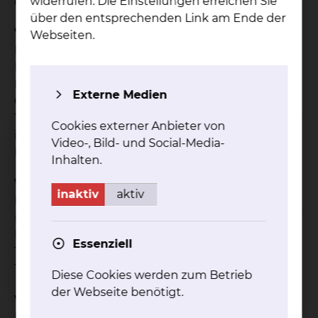
widerrufen. Die Einstellungen erreichen Sie
der Herzkammer
über den entsprechenden Link am Ende der
Ventrikuläre Tachykardien
Webseiten.
Herzrasen durch wiederholte Fehlimpulse von
Herzkammer-Muskelzellen oder durch kreisende
Erregungen in narbig verändertem Herzkammer-
Externe Medien
Gewebe.
Therapieoption: Ablation des Ursprungsortes oder
Cookies externer Anbieter von
im Bereich der narbig veränderten Kammer-
Video-, Bild- und Social-Media-
Muskulatur
Inhalten.
Vorhofflattern (cavotrikuspidal)
inaktiv
aktiv
Kreisendes Herzrasen um die Trikuspidalklappe
(Herzklappe zwischen rechtem Vorhof und rechter
Herzkammer)
Essenziell
Therapieoption: Ablationslinie zwischen
Trikuspidalklappe und unterer Hohlvene
Diese Cookies werden zum Betrieb
der Webseite benötigt.
Vorhofflattern (atypisch)
Kreisendes Herzrasen um die Mitralklappe