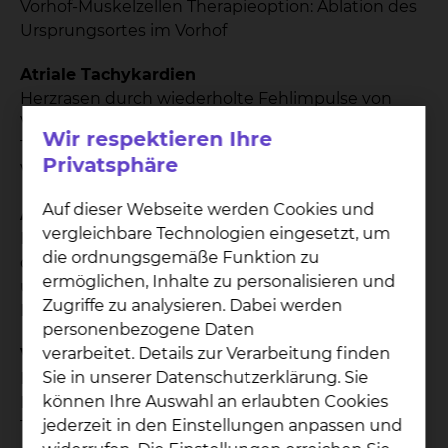
Vorhof-Muskelzellen Therapieoption: Ablation des
Ursprungsortes im Vorhof
Atriale Tachykardien
Herzrasen durch wiederholte Fehlimpulse von
Vorhof-Muskelzellen
Wir respektieren Ihre
Therapieoption: Ablation des Ursprungsortes im
Privatsphäre
Vorhof
Auf dieser Webseite werden Cookies und
AV-Knoten-Reentry-Tachykardien
vergleichbare Technologien eingesetzt, um
Kreisendes Herzrasen aufgrund einer Zweiteilung
die ordnungsgemäße Funktion zu
der elektrischen Verbindung zwischen Vorhöfen
ermöglichen, Inhalte zu personalisieren und
und Herzkammern. Therapieoption: Ablation im
Zugriffe zu analysieren. Dabei werden
Bereich des langsamen Anteils der Zweiteilung
personenbezogene Daten
verarbeitet. Details zur Verarbeitung finden
Ventrikuläre Extrasystolen
Sie in unserer Datenschutzerklärung. Sie
Herzstolpern durch einzelne Fehlimpulse von
können Ihre Auswahl an erlaubten Cookies
Herzkammer-Muskelzellen
jederzeit in den Einstellungen anpassen und
Therapieoption: Ablation des Ursprungsortes in