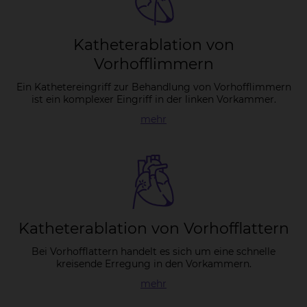
Ka­the­tera­b­la­ti­on von
Vor­hof­flim­mern
Ein Kathetereingriff zur Behandlung von Vorhofflimmern
ist ein komplexer Eingriff in der linken Vorkammer.
mehr
Ka­the­tera­b­la­ti­on von Vor­hoff­lat­tern
Bei Vorhofflattern handelt es sich um eine schnelle
kreisende Erregung in den Vorkammern.
mehr