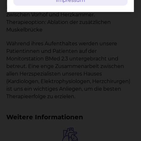
Impressum
angeborenen zusätzlichen Muskelbrücke
zwischen Vorhof und Herzkammer.
Therapieoption: Ablation der zusätzlichen
Muskelbrücke
Während ihres Aufenthaltes werden unsere
Patientinnen und Patienten auf der
Monitorstation BMed 2.3 untergebracht und
betreut. Eine enge Zusammenarbeit zwischen
allen Herzspezialisten unseres Hauses
(Kardiologen, Elektrophysiologen, Herzchirurgen)
ist uns ein wichtiges Anliegen, um die besten
Therapieerfolge zu erzielen.
Weitere Informationen