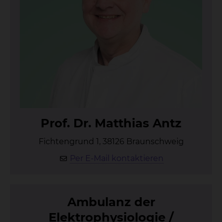
Prof. Dr. Mat­thi­as Antz
Fichtengrund 1, 38126 Braunschweig
Per E-Mail kontaktieren
Am­bu­lanz der
Elek­tro­phy­sio­lo­gie /