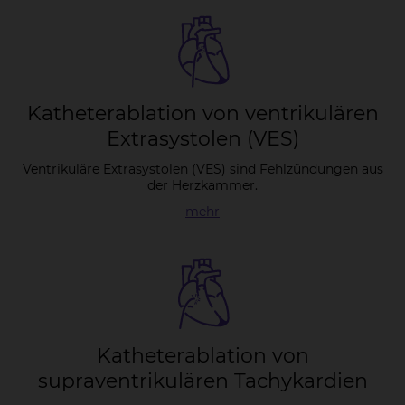
Ka­the­tera­b­la­ti­on von ven­tri­ku­lären
Ex­tra­sys­to­len (VES)
Ventrikuläre Extrasystolen (VES) sind Fehlzündungen aus
der Herzkammer.
mehr
Ka­the­tera­b­la­ti­on von
su­pra­ven­tri­ku­lären Tachy­kar­di­en