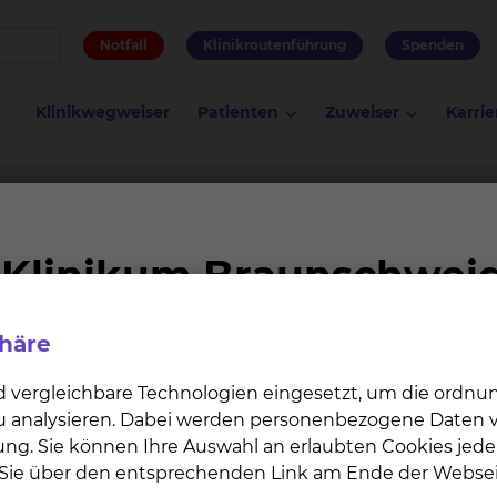
Notfall
Klinikroutenführung
Spenden
Klinikwegweiser
Patienten
Zuweiser
Karrie
phäre
d vergleichbare Technologien eingesetzt, um die ordn
 zu analysieren. Dabei werden personenbezogene Daten ve
ung. Sie können Ihre Auswahl an erlaubten Cookies jede
n Sie über den entsprechenden Link am Ende der Websei