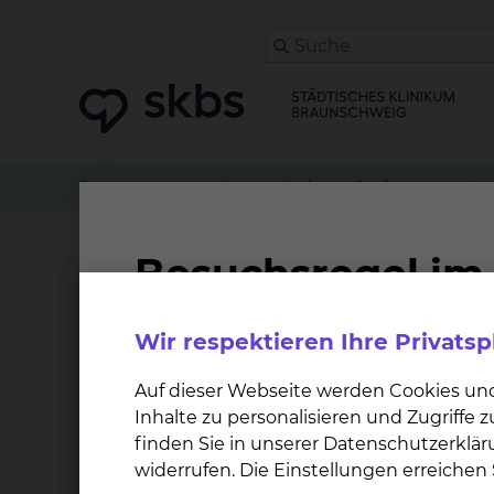
Personen
Psychoonkologie
Dr. Johanna Mühe
Dr. Johanna Mühe
Wir respektieren Ihre Privats
Qualifikation und Spezialgebiete
Auf dieser Webseite werden Cookies un
Psychoonkologin (DKG)
Inhalte zu personalisieren und Zugriffe
Psychologische Psychotherapeutin
finden Sie in unserer Datenschutzerklär
Diplom-Psychologin
widerrufen. Die Einstellungen erreiche