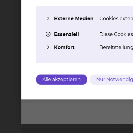
Erreichbarkeit
Externe Medien
Cookies extern
Montag
08:30 - 13:30 Uhr
Dienstag
08:30 - 13:30 Uhr
Essenziell
Diese Cookies
Mittwoch
08:30 - 13:30 Uhr
Komfort
Bereitstellun
Donnerstag
08:30 - 13:30 Uhr
Freitag
08:30 - 13:30 Uhr
Alle akzeptieren
Nur Notwendig
Kontakt
Impressu