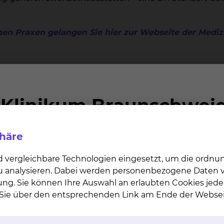
nen Praxen gelangen Sie hier zur Webseite der Mediz
Praxis für Herzinsuffizi
phäre
Fichtengrund 1, 38126 B
Tel.:
+49 531 595 2361
d vergleichbare Technologien eingesetzt, um die ordn
Fax: +49 531 595 4411
 zu analysieren. Dabei werden personenbezogene Daten ve
Per E-Mail kontaktiere
ung. Sie können Ihre Auswahl an erlaubten Cookies jede
n Sie über den entsprechenden Link am Ende der Websei
Praxis für Anästhesie