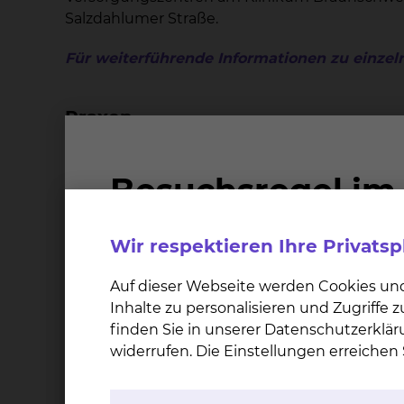
Salzdahlumer Straße.
Für weiterführende Informationen zu einzel
Praxen
Standort Salzdahlumer Straße
Praxis für Nuklearmedizin
Wir respektieren Ihre Privats
Fichtengrund 1, 38126 Braunschweig
Tel.:
+49 531 595 2368
Auf dieser Webseite werden Cookies un
Fax: +49 531 595 2786
Inhalte zu personalisieren und Zugriffe
Per E-Mail kontaktieren
finden Sie in unserer Datenschutzerklär
widerrufen. Die Einstellungen erreiche
Praxis für Neurochirurgie