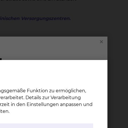
inischen Versorgungszentren.
enz
raunschweig
ungsgemäße Funktion zu ermöglichen,
rarbeitet. Details zur Verarbeitung
n
rzeit in den Einstellungen anpassen und
ten.