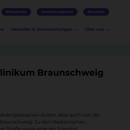
Blutspende
Innovationsportal
Besucher
re
Aktuelles & Veranstaltungen
Über uns
Klinikum Braunschweig
iedergelassenen Ärzten, aber auch von der
 Braunschweig. Zu den Medizinischen
er Straße sowie eine am Standort