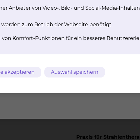
Salzdahlumer Straße 90,
er Anbieter von Video-, Bild- und Social-Media-Inhalten
Tel.:
+49 531 595 2869
Tel.:
+49 531 595 3043
 werden zum Betrieb der Webseite benötigt.
Fax: +49 531 595 2778
g von Komfort-Funktionen für ein besseres Benutzererle
Per E-Mail kontaktiere
e akzeptieren
Auswahl speichern
Praxis für Strahlenther