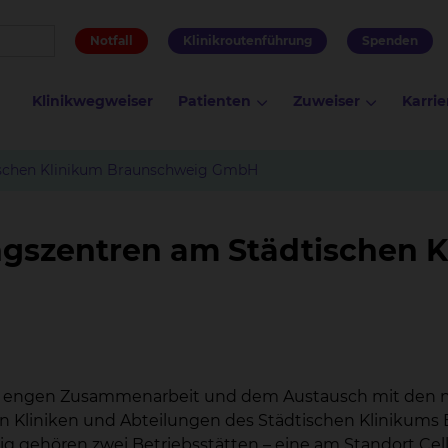
Notfall
Klinikroutenführung
Spenden
Klinikwegweiser
Patienten
Zuweiser
Karrie
ischen Klinikum Braunschweig GmbH
ngszentren am Städtischen 
der engen Zusammenarbeit und dem Austausch mit den n
n Kliniken und Abteilungen des Städtischen Klinikums
gehören zwei Betriebsstätten – eine am Standort Cell