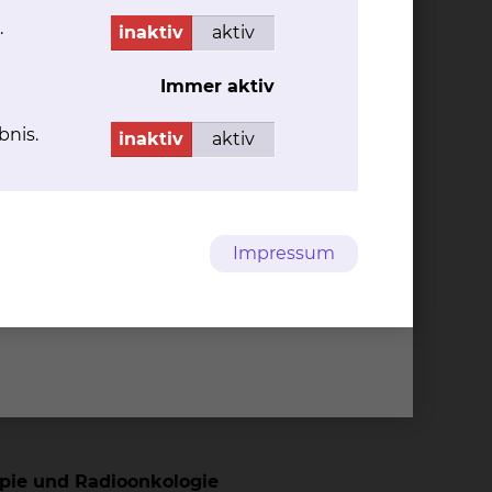
 38126 Braunschweig
.
inaktiv
aktiv
Immer aktiv
bnis.
n
inaktiv
aktiv
Impressum
apie und Radioonkologie