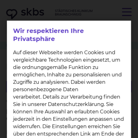
Wir respektieren Ihre
Privatsphäre
Fachzentrum
Neuroonkologisches Zentrum
Auf dieser Webseite werden Cookies und
vergleichbare Technologien eingesetzt, um
Neuroonkologisches Zentrum
die ordnungsgemäße Funktion zu
ermöglichen, Inhalte zu personalisieren und
Zugriffe zu analysieren. Dabei werden
personenbezogene Daten
verarbeitet. Details zur Verarbeitung finden
Wissenschaftlich begründete und
Sie in unserer Datenschutzerklärung. Sie
praktikable Leitlinien in der
können Ihre Auswahl an erlaubten Cookies
Onkologie
jederzeit in den Einstellungen anpassen und
widerrufen. Die Einstellungen erreichen Sie
Das Leitlinienprogramm Onkologie ist eine im
über den entsprechenden Link am Ende der