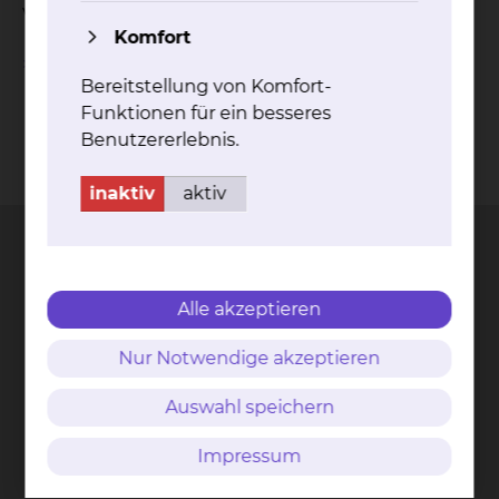
Versorgung fördern.
Komfort
>>> Hier geht es zu den Patientenleitlinien
Bereitstellung von Komfort-
Funktionen für ein besseres
Benutzererlebnis.
Kontakt
Impressum
AVB
Datenschutz
Bildnachweise
Entgelttransparenz
Cookie Einstellungen
inaktiv
aktiv
Alle akzeptieren
Städtisches Klinikum
Braunschweig gGmbH
Nur Notwendige akzeptieren
Freisestr. 9/10
Auswahl speichern
38118 Braunschweig
Impressum
Tel.: 0531/595-0
Fax: 0531/595-1322