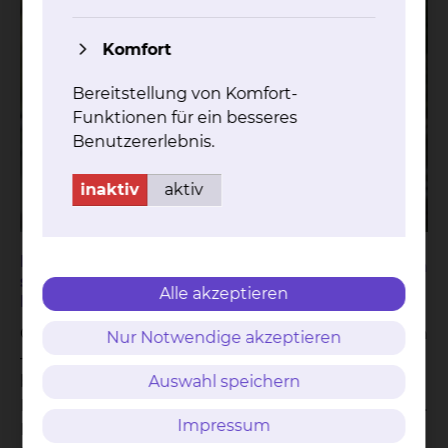
Komfort
Bereitstellung von Komfort-
Funktionen für ein besseres
Benutzererlebnis.
inaktiv
aktiv
Neuroonkologisches Zentrum des
Teilen
skbs erhält Zertifizierung von der
Alle akzeptieren
Deutschen Krebsgesellschaft
Ob primärer Hirntumor oder Metastasen im Gehirn
Nur Notwendige akzeptieren
– betroffene Patientinnen und Patienten
bekommen am Städtischen Klinikum
Auswahl speichern
Braunschweig die beste medizinische Versorgung.
Impressum
Für diese Fälle gibt es am skbs ein