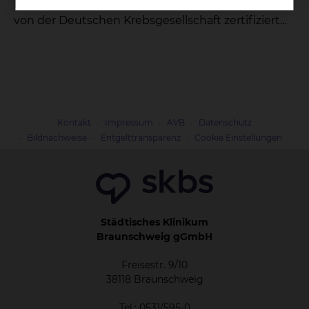
Neuroonkologisches Zentrum, das nun erstmals
von der Deutschen Krebsgesellschaft zertifiziert
wurde.
Kontakt
Impressum
AVB
Datenschutz
Bildnachweise
Entgelttransparenz
Cookie Einstellungen
Städtisches Klinikum
Braunschweig gGmbH
Freisestr. 9/10
38118 Braunschweig
Tel.: 0531/595-0