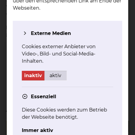
über den entsprechenden Link am Ende der
Versorgung im häuslichen Umfeld. Darüber hinaus
Webseiten.
vermitteln wir Kontakte zu Selbsthilfegruppen.
Hier finden Sie weitere Informationen
Externe Medien
zur
Tumorkonferenz Hirntumoren
Cookies externer Anbieter von
Video-, Bild- und Social-Media-
Inhalten.
inaktiv
aktiv
Essenziell
Aktuelles
Diese Cookies werden zum Betrieb
der Webseite benötigt.
Immer aktiv