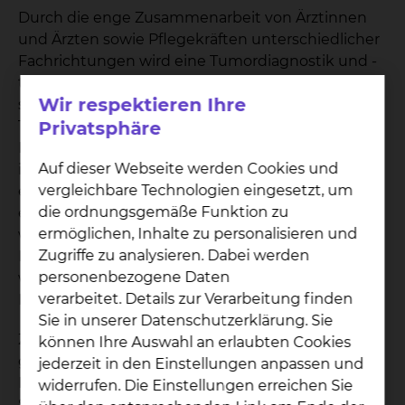
Durch die enge Zusammenarbeit von Ärztinnen
und Ärzten sowie Pflegekräften unterschiedlicher
Fachrichtungen wird eine Tumordiagnostik und -
therapie auf neuestem wissenschaftlichem Stand
Wir respektieren Ihre
sichergestellt. In einer wöchentlichen
Privatsphäre
Tumorkonferenz werden für die Patientinnen und
Patienten, basierend auf den aktuellen Leitlinien,
Auf dieser Webseite werden Cookies und
individuell angepasste Therapieempfehlungen
vergleichbare Technologien eingesetzt, um
erstellt. Darüber hinaus können Betroffene auch
die ordnungsgemäße Funktion zu
eine Zweitmeinung zu ihrer Diagnose und
ermöglichen, Inhalte zu personalisieren und
weiteren Behandlung einholen. Patientinnen und
Zugriffe zu analysieren. Dabei werden
Patienten des Neuroonkologischen Zentrums
personenbezogene Daten
werden psychoonkologisch begleitet und bei
verarbeitet. Details zur Verarbeitung finden
Bedarf palliativmedizinisch versorgt.
Sie in unserer Datenschutzerklärung. Sie
Zu den weiteren unterstützenden Angeboten
können Ihre Auswahl an erlaubten Cookies
gehören u.a. Physio- und
jederzeit in den Einstellungen anpassen und
Logotherapie, Ernährungsberatung sowie
widerrufen. Die Einstellungen erreichen Sie
Sozialdienstberatung zur Rehabilitation und