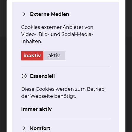
Externe Medien
Kontakt
Impressum
AVB
Datenschutz
Cookies externer Anbieter von
Bildnachweise
Entgelttransparenz
Cookie Einstellungen
Video-, Bild- und Social-Media-
Inhalten.
inaktiv
aktiv
Städtisches Klinikum
Braunschweig gGmbH
Essenziell
Freisestr. 9/10
Diese Cookies werden zum Betrieb
38118 Braunschweig
der Webseite benötigt.
Tel.: 0531/595-0
Immer aktiv
Fax: 0531/595-1322
info@klinikum-braunschweig.de
Komfort
www.klinikum-braunschweig.de