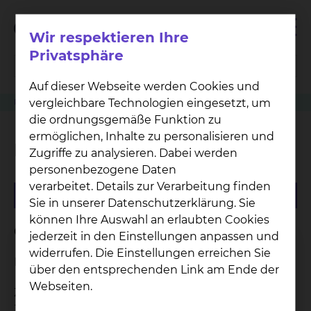
Wir respektieren Ihre
Privatsphäre
Auf dieser Webseite werden Cookies und
vergleichbare Technologien eingesetzt, um
Personen
PD Dr. Andrea Schmedding
die ordnungsgemäße Funktion zu
ermöglichen, Inhalte zu personalisieren und
PD Dr. Andrea Schmedding
Zugriffe zu analysieren. Dabei werden
personenbezogene Daten
verarbeitet. Details zur Verarbeitung finden
Sie in unserer Datenschutzerklärung. Sie
können Ihre Auswahl an erlaubten Cookies
Qualifikation
jederzeit in den Einstellungen anpassen und
widerrufen. Die Einstellungen erreichen Sie
Fachärztin für Kinderchirurgie
über den entsprechenden Link am Ende der
Webseiten.
Zusatzbezeichnung: Spezielle Kinder- und
Jugendurologie