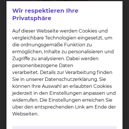
Wir respektieren Ihre
Privatsphäre
Auf dieser Webseite werden Cookies und
vergleichbare Technologien eingesetzt, um
die ordnungsgemäße Funktion zu
ermöglichen, Inhalte zu personalisieren und
Zugriffe zu analysieren. Dabei werden
personenbezogene Daten
Mi­cha­el Lü­di­cke
verarbeitet. Details zur Verarbeitung finden
Celler Straße 38, 38114 Braunschweig
Sie in unserer Datenschutzerklärung. Sie
Freisestraße 9/10, 38118 Braunschweig
können Ihre Auswahl an erlaubten Cookies
jederzeit in den Einstellungen anpassen und
Tel.:
+49 531 595 3219
widerrufen. Die Einstellungen erreichen Sie
Fax: +49 531 595 3760
über den entsprechenden Link am Ende der
Per E-Mail kontaktieren
Webseiten.