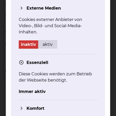
Position
Externe Medien
Pflegedienstleitung
Cookies externer Anbieter von
Video-, Bild- und Social-Media-
Schwerpunktbereiche
Inhalten.
Holwedestraße (S1):
inaktiv
aktiv
Hals-, Nasen – & Ohrenheilkunde
HNW
Essenziell
Celler Straße (S3):
Diese Cookies werden zum Betrieb
der Webseite benötigt.
Klinik für Frauenheilkunde und Geburtshilfe /
Kreißsaal
Immer aktiv
Klink für Mund-, Kiefer- und plastische
Gesichtschirurgie
Neonatologie & Pädiatrische Intensivmedizin
Komfort
Hämatologie & Onkologie