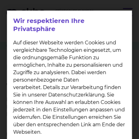
Wir respektieren Ihre
Privatsphäre
Auf dieser Webseite werden Cookies und
Geschäftsbereich
Personal
vergleichbare Technologien eingesetzt, um
die ordnungsgemäße Funktion zu
Personal
ermöglichen, Inhalte zu personalisieren und
Zugriffe zu analysieren. Dabei werden
personenbezogene Daten
Wir sind für Sie da
verarbeitet. Details zur Verarbeitung finden
Sie in unserer Datenschutzerklärung. Sie
Im Geschäftsbereich Personal erhalten Sie
können Ihre Auswahl an erlaubten Cookies
Informationen zu den Themen Karriere und
jederzeit in den Einstellungen anpassen und
Beschäftigungsmöglichkeiten im Klinikum.
widerrufen. Die Einstellungen erreichen Sie
über den entsprechenden Link am Ende der
Webseiten.
Unser Team