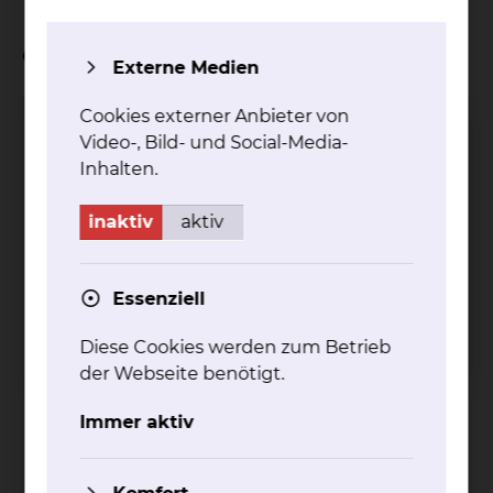
Geschäftsbereichsleiter
Externe Medien
Cookies externer Anbieter von
Geschäftsbereichsleiter A - Personal
Video-, Bild- und Social-Media-
Oliver Füllgraf
Inhalten.
inaktiv
aktiv
Essenziell
Diese Cookies werden zum Betrieb
Freisestraße 9/10, 38118 Braunschweig
der Webseite benötigt.
Tel.:
+49 531 595 1221
Immer aktiv
Fax: +49 531 595 1599
Per E-Mail kontaktieren