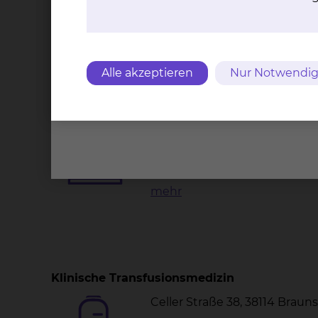
Erregerdiagnostik
Wichtige Kontakte
Alle akzeptieren
Nur Notwendig
Pathologie
Celler Straße 38, 38114 Brau
Tel.:
+49 531 595 3312
Fax: +49 531 595 3449
Per E-Mail kontaktieren
mehr
Klinische Transfusionsmedizin
Celler Straße 38, 38114 Brau