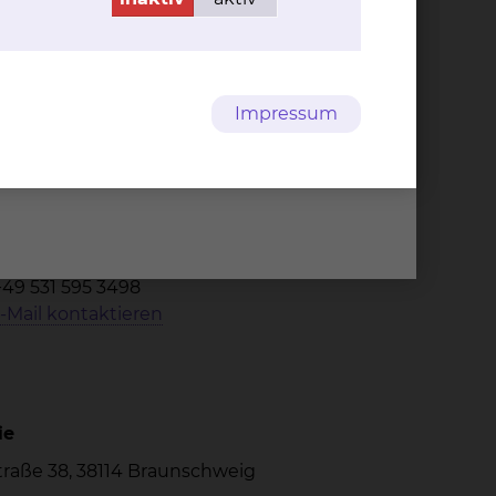
Impressum
ie, Infektiologie, Laboratoriums
medizin und
Straße 38, 38114 Braunschweig
49 531 595 3415
49 531 595 3804
+49 531 595 3498
-Mail kontaktieren
ie
Straße 38, 38114 Braunschweig