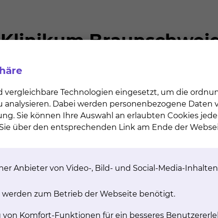
ostik (ZEM) des Städtischen Klinikums hat sich aus dem
ür Pathologie entwickelt und wird seit März 2001 als
gie, des Institutes für Pathologie, der Abteilung für
ogie & Onkologie betrieben. Die spezialisierten
cht diese abteilungsübergreifende Kooperation sinnv
phäre
 und materielle Aufwendungen möglichst effektiv zu n
d vergleichbare Technologien eingesetzt, um die ordn
 zu analysieren. Dabei werden personenbezogene Daten ve
ung. Sie können Ihre Auswahl an erlaubten Cookies jede
n Sie über den entsprechenden Link am Ende der Websei
jederzeit an uns wenden
er Anbieter von Video-, Bild- und Social-Media-Inhalten
 werden zum Betrieb der Webseite benötigt.
ngs- und Fettstoffwechselstörungen
g von Komfort-Funktionen für ein besseres Benutzererle