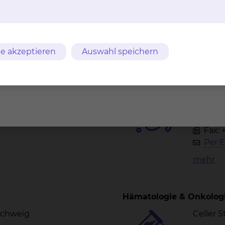
e akzeptieren
Auswahl speichern
Institut für Mikrobiolog
Krankenhaus
hygiene
nschweig
Celler 
Tel.:
+
Tel.:
+
Fax: 
Per E
mehr
Hämatologie & Onkolog
nschweig
Celler 