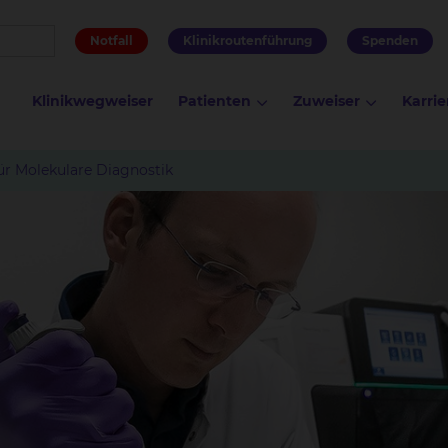
Notfall
Klinikroutenführung
Spenden
Klinikwegweiser
Patienten
Zuweiser
Karrie
für Molekulare Diagnostik