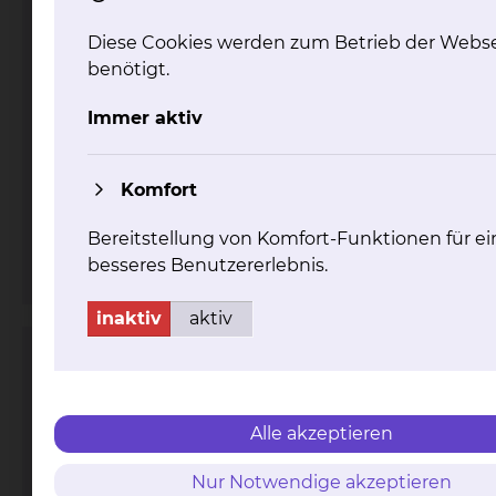
Diese Cookies werden zum Betrieb der Webse
benötigt.
Fichtengrund 1, 38126 Braunschweig
Immer aktiv
Tel.:
+49 531 595 4909
Tel.:
+49 531 595 4908
Komfort
Fax: +49 531 595 4914
Per E-Mail kontaktieren
Bereitstellung von Komfort-Funktionen für ei
mehr
besseres Benutzererlebnis.
inaktiv
aktiv
Perinatalzentrum
Alle akzeptieren
Nur Notwendige akzeptieren