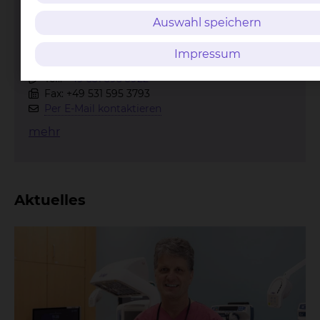
Auswahl speichern
Impressum
Celler Straße 38, 38114 Braunschweig
Tel.:
+49 531 595 3922
Fax: +49 531 595 3793
Per E-Mail kontaktieren
mehr
Aktuelles