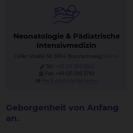
Neo­na­to­lo­gie & Päd­ia­tri­sche
In­ten­siv­me­di­zin
Celler Straße 38, 38114 Braunschweig
(Karte)
Tel.:
+49 531 595 3922
Fax: +49 531 595 3793
Per E-Mail kontaktieren
Geborgenheit von Anfang
an.