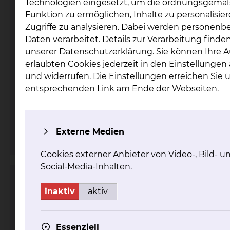
Technologien eingesetzt, um die ordnungsgemä
Funktion zu ermöglichen, Inhalte zu personalisie
Zugriffe zu analysieren. Dabei werden personen
Daten verarbeitet. Details zur Verarbeitung finden
unserer Datenschutzerklärung. Sie können Ihre 
erlaubten Cookies jederzeit in den Einstellunge
und widerrufen. Die Einstellungen erreichen Sie 
Fichtengrund 1, 38126 Braunschweig
entsprechenden Link am Ende der Webseiten.
Tel.:
+49 531 595 2484
Fax: +49 531 595 2934
Per E-Mail kontaktieren
Externe Medien
mehr
Cookies externer Anbieter von Video-, Bild- u
Social-Media-Inhalten.
Kinder- & Jugendmedizin
inaktiv
aktiv
Essenziell