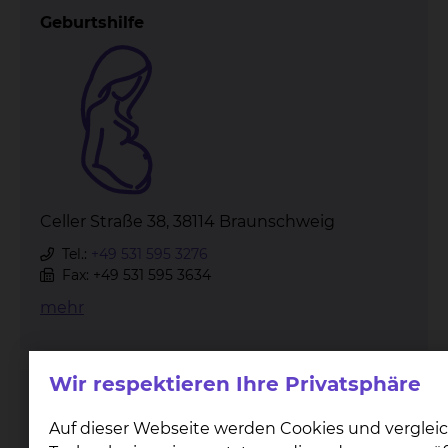
Geburtshilfe
Celler Straße 38, 38114 Braunschweig
Tel.:
+49 531 595 3276
Fax: +49 531 595 3634
mehr
Wir respektieren Ihre Privatsphäre
Kinderchirurgie & Kinderurologie
Auf dieser Webseite werden Cookies und verglei