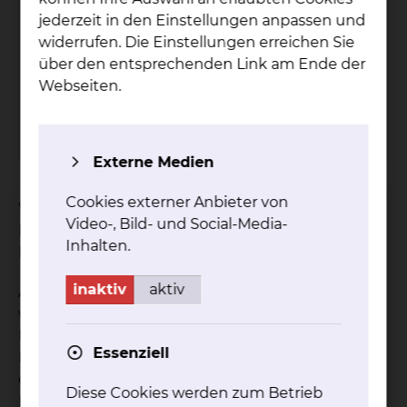
Phy­sio­the­ra­pie
jederzeit in den Einstellungen anpassen und
Fich­ten­grund
widerrufen. Die Einstellungen erreichen Sie
über den entsprechenden Link am Ende der
Fichtengrund 1, 38126 Braunschweig
Webseiten.
Tel.:
+49 531 595 2330
Fax: +49 531 595 2567
(07:00 Uhr-15:00 Uhr)
Externe Medien
Cookies externer Anbieter von
Willkommen auf der Internetseite der
Video-, Bild- und Social-Media-
Physiotherapie am Städtischen Klinikum
Inhalten.
Braunschweig gGmbH.
inaktiv
aktiv
Als Krankenhaus der Maximalversorgung verfügen
wir an beiden Standorten über eine Abteilung für
Physiotherapie, Physikalische Therapie und
Essenziell
Rehabilitation, deren Behandlungsschwerpunkte
entsprechend der standortspezifischen
Diese Cookies werden zum Betrieb
Fachrichtungen variieren.