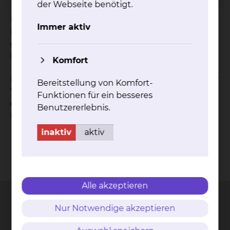
der Webseite benötigt.
Die Physiotherapie-Abteilungen des Städtischen
Immer aktiv
Klinikums Braunschweig gGmbH decken das
gesamte, breit gefächerte Spektrum der zu
behandelnden Erkrankungen ab.
Komfort
Dafür stehen insgesamt 50 Physiotherapeuten zur
Bereitstellung von Komfort-
Verfügung, deren Leitung an jedem Standort aus
Funktionen für ein besseres
einer ärztlichen und einer physiotherapeutischen
Benutzererlebnis.
Leitung besteht.
inaktiv
aktiv
Kontakt
Impressum
AVB
Datenschutz
Bildnachweise
Entgelttransparenz
Cookie Einstellungen
Alle akzeptieren
Nur Notwendige akzeptieren