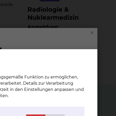
erielle
Ra­dio­lo­gie &
Nu­kle­ar­me­di­zin
Anmeldung
Nuklearmedizin
Fichtengrund 1, 38126
Braunschweig
Tel.:
+49 531 595 2368
Fax: +49 531 595 2786
Per E-Mail kontaktieren
ungsgemäße Funktion zu ermöglichen,
rarbeitet. Details zur Verarbeitung
rzeit in den Einstellungen anpassen und
ten.
Mi­ni­mal in­va­si­ve