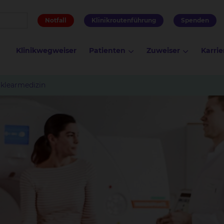
Notfall
Klinikroutenführung
Spenden
Klinikwegweiser
Patienten
Zuweiser
Karrie
uklearmedizin