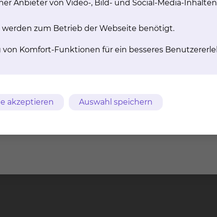
er Anbieter von Video-, Bild- und Social-Media-Inhalten
In­ter­ven­ti­on
uroradiologie umfasst die
 werden zum Betrieb der Webseite benötigt.
lung von Erkrankungen des
Nu­kle­ar­me­di­zi­ni
ntralen Nervensystems.
g von Komfort-Funktionen für ein besseres Benutzererle
The­ra­pi­en
Durch den Einsatz von radi
Arzneimitteln sollen erkrank
zerstört werden.
mehr
e akzeptieren
Auswahl speichern