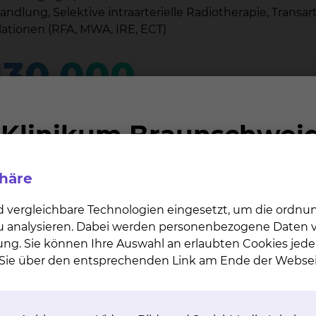
lung, Selektive intraarterielle Radiotherapie, Transart
tionen (RFA, MWA, IRE, ECT)
130.000
r die stationären und ambulanten Patienten
phäre
d vergleichbare Technologien eingesetzt, um die ordn
 zu analysieren. Dabei werden personenbezogene Daten ve
ung. Sie können Ihre Auswahl an erlaubten Cookies jede
n Sie über den entsprechenden Link am Ende der Websei
­ro­ra­dio­lo­gi­sche