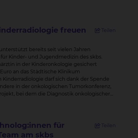
inderradiologie freuen
Teilen
 für Kinder- und Jugendmedizin des skbs.
ärztin in der Kinderonkologie gesichert
sondere in der onkologischen Tumorkonferenz,
ojekt, bei dem die Diagnostik onkologischer
rstützung durch
 mehr Zeit für unsere Patientinnen und
ür eine strukturierte, hochwertige
der- und
hnolog:innen für
Teilen
 Team am skbs