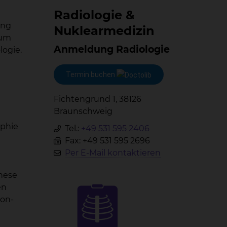
Ra­dio­lo­gie &
ung
Nu­kle­ar­me­di­zin
rum
Anmeldung Radiologie
logie.
Termin buchen
Fichtengrund 1, 38126
Braunschweig
aphie
Tel.:
+49 531 595 2406
Fax: +49 531 595 2696
Per E-Mail kontaktieren
hese
en
on-