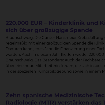
220.000 EUR – Kinderklinik und K
sich über großzügige Spende
Braunschweig. Die Günter Hansmeier Krebsstiftung unterstützt bereits seit vielen Jahren
regelmäßig mit einer großzügigen Spende die Klinik
Dadurch kann jedes Jahr die Finanzierung einer Fach
werden. Auch in diesem Jahr fließen wieder 220.000 Euro an das Städtische Klinikum
Braunschweig. Das Besondere: Auch der Fachbereich Kinderradiologie darf sich dank der Spende
über eine neue Mitarbeiterin freuen, die sich insbe
in der speziellen Tumorbildgebung sowie in einem Pr
Erkrankungen möglichst strahlenfrei gestaltet wird, einsetzen. “Die Unte
zusätzliche Personalstellen bedeutet vor allem eins:
Patienten im direkten Kontakt, aber auch mehr Zeit f
medizinische und wissenschaftliche Arbeit”, berichtet Dr. Andreas Beilken, Chefarzt Kin
Zehn spanische Medizinische Tec
Jugendmedizin. “Für das Pflegepersonal und die Ärztinnen und Ärzte heißt das, eine spürbare
Radiologie (MTR) verstärken das