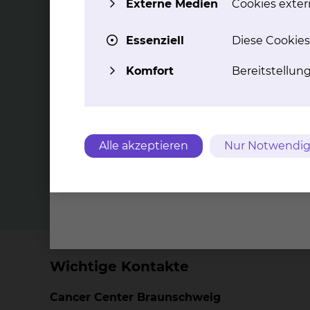
Externe Medien
Cookies extern
Die Ne
Essenziell
Diese Cookies
Behand
Tech­no­lo­gie-Part­ner­schaft
ze
Komfort
Bereitstellun
Sie­mens
Das Klinikum Braunschweig und
Siemens Healthineers beschreiten mit
einer Technologiepartnerschaft
Radiologie gemeinsam neue Wege
bei der Bereitstellung innovativer
Alle akzeptieren
Nur Notwendig
Medizintechnik.
mehr
Wichtige Kontakte
Cancer Center Braunschweig