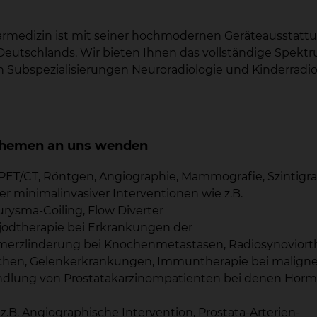
armedizin ist mit seiner hochmodernen Geräteausstatt
 Deutschlands. Wir bieten Ihnen das vollständige Spekt
 Subspezialisierungen Neuroradiologie und Kinderradio
n Themen an uns wenden
 PET/CT, Röntgen, Angiographie, Mammografie, Szintigr
er minimalinvasiver Interventionen wie z.B.
urysma-Coiling, Flow Diverter
ojodtherapie bei Erkrankungen der
hmerzlinderung bei Knochenmetastasen, Radiosynoviort
ichen, Gelenkerkrankungen, Immuntherapie bei malign
dlung von Prostatakarzinompatienten bei denen Horm
 z.B. Angiographische Intervention, Prostata-Arterien-