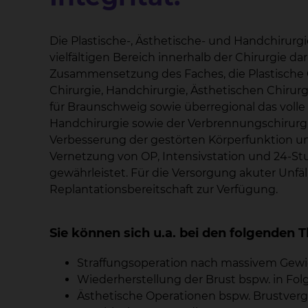
Die Plastische-, Ästhetische- und Handchirurgi
vielfältigen Bereich innerhalb der Chirurgie da
Zusammensetzung des Faches, die Plastische C
Chirurgie, Handchirurgie, Ästhetischen Chirur
für Braunschweig sowie überregional das voll
Handchirurgie sowie der Verbrennungschirurgie
Verbesserung der gestörten Körperfunktion u
Vernetzung von OP, Intensivstation und 24-S
gewährleistet. Für die Versorgung akuter Unfä
Replantationsbereitschaft zur Verfügung.
Sie können sich u.a. bei den folgende
Straffungsoperation nach massivem Gewi
Wiederherstellung der Brust bspw. in Fo
Ästhetische Operationen bspw. Brustver