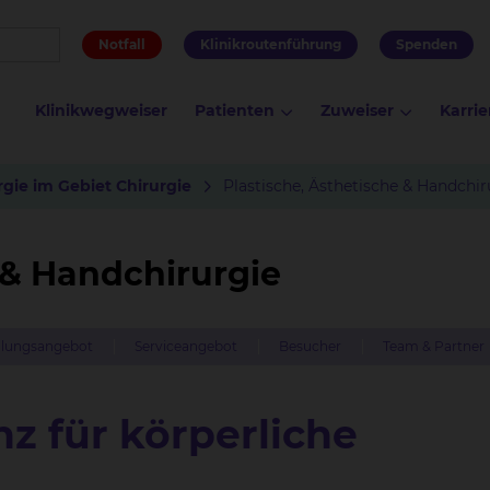
Notfall
Klinikroutenführung
Spenden
Klinikwegweiser
Patienten
Zuweiser
Karrie
gie im Gebiet Chirurgie
Plastische, Ästhetische & Handchir
 & Handchirurgie
lungsangebot
Serviceangebot
Besucher
Team & Partner
z für körperliche