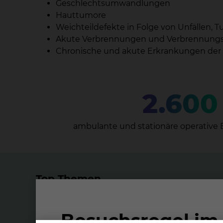
Geschlechtsumwandlungen
Hauttumore
Weichteildefekte in Folge von Unfällen,
Akute Verbrennungen und Verbrennungs
Chronische und akute Erkrankungen der H
2.600
ambulante und stationäre operative Ei
Top Themen