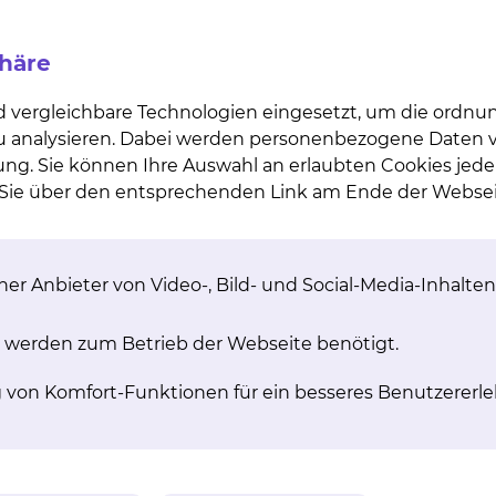
phäre
st­ope­ra­tio­nen
Wie­der­her­stel­lungsch
i­ve Re­kon­struk­ti­on
bei Ge­webs­ver­l
d vergleichbare Technologien eingesetzt, um die ordn
der Brust
Im Rahmen der
 zu analysieren. Dabei werden personenbezogene Daten ve
Wiederherstellungschirurgi
lappende Position zwischen
ung. Sie können Ihre Auswahl an erlaubten Cookies jede
durch Unfälle oder Krankhe
ruktiver und Ästhetischer
n Sie über den entsprechenden Link am Ende der Websei
Mitleidenschaft gezog
e nimmt die Brustchirurgie
Körperstrukturen, Kontur
ie beinhaltet sowohl den
Funktionen rekonsturie
uktiven Wiederaufbau der
h Verlust, andererseits gibt
mehr
ine Vielzahl operativer
er Anbieter von Video-, Bild- und Social-Media-Inhalten
eiten, die Brust ästhetisch
zu korrigieren.
 werden zum Betrieb der Webseite benötigt.
mehr
g von Komfort-Funktionen für ein besseres Benutzererle