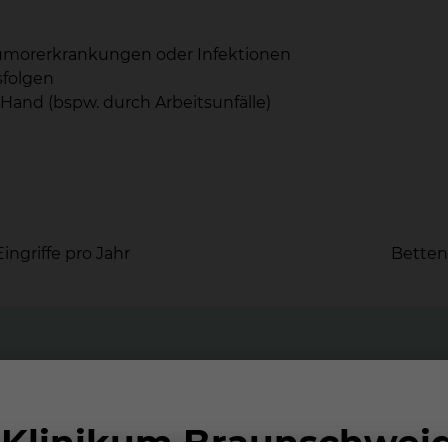
 Tumorerkrankungen oder Infektionen
folgen
and (bspw. durch Arbeitsunfälle)
ngriffe pro Jahr
Betten