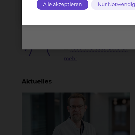
Wichtige Kontakte
Alle akzeptieren
Nur Notwendig
Brustkrebszentrum
Celler Straße 38, 38114 Brau
Tel.:
+49 531 595 3707
Fax: +49 531 595 3751
Per E-Mail kontaktieren
mehr
Aktuelles