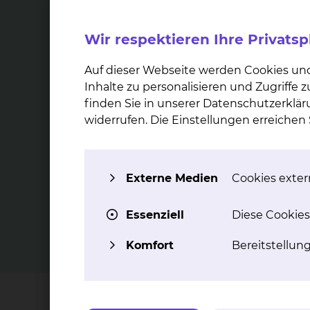
Wir respektieren Ihre Privats
Ope­ra­ti­ve Kor­rek­tur bei
Bru
über­schüs­si­ger Haut
in­klu­s
Auf dieser Webseite werden Cookies un
Die postbariatrische Chirurgie nach
Inhalte zu personalisieren und Zugriffe
massiven Gewichtsverlust umfasst,
Eine über
finden Sie in unserer Datenschutzerklär
insbesondere nach schnellem
Rekonst
widerrufen. Die Einstellungen erreiche
Gewichtsverlust nach bariatrischem
Chirurgi
Eingriff, die Korrektur einer
ein. S
ausgeprägten überschüssigen Haut.
rekonstr
Brust nac
mehr
es e
Externe Medien
Cookies extern
Möglichk
Essenziell
Diese Cookies
Komfort
Bereitstellun