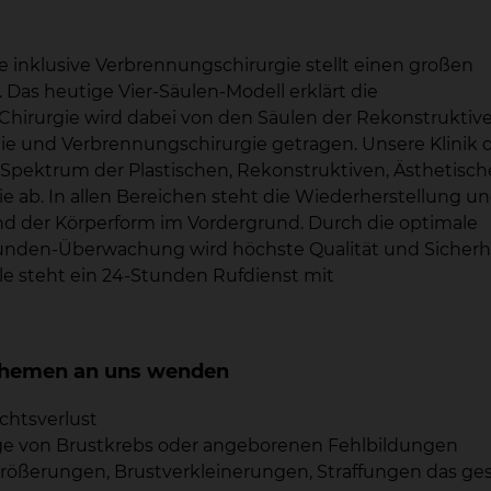
e inklusive Verbrennungschirurgie stellt einen großen
r. Das heutige Vier-Säulen-Modell erklärt die
hirurgie wird dabei von den Säulen der Rekonstruktiv
gie und Verbrennungschirurgie getragen. Unsere Klinik 
e Spektrum der Plastischen, Rekonstruktiven, Ästhetisc
 ab. In allen Bereichen steht die Wiederherstellung u
nd der Körperform im Vordergrund. Durch die optimale
tunden-Überwachung wird höchste Qualität und Sicherh
lle steht ein 24-Stunden Rufdienst mit
n Themen an uns wenden
chtsverlust
lge von Brustkrebs oder angeborenen Fehlbildungen
größerungen, Brustverkleinerungen, Straffungen das g