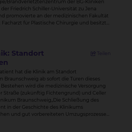
urgie/Brandverletztenzentrum der BG-Kliniken
d promovierte an der medizinischen Fakultät
n in Potsdam. Eine besondere
nik: Standort
Teilen
umente Schnitte und Nähte an feinsten
ren
tient hat die Klinik am Standort
ulär angeschlossenem Gewebe zur
dem Rückenmuskel, abgelöst und
r Straße (zukünftig Fichtengrund) und Celler
fäßsystem angeschlossen. Als neuer
Klinikum Braunschweig„Die Schließung des
t in der Geschichte des Klinikums
onders wichtig ist ihm
hen. „Nur gemeinsam können
ienter und moderner zu gestalten,“ erklärt Dr.
en, Unfällen und Tumorerkrankungen
ken uns bei allen
tinnen und Patienten handeln.“ Insbesondere