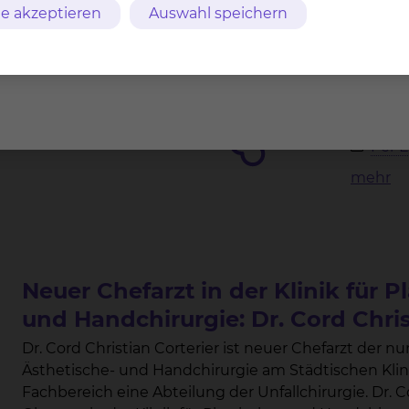
e akzeptieren
Auswahl speichern
Unfallchirurgie
nschweig
Fichten
Tel.:
+
Fax: 
Per E
mehr
Neuer Chefarzt in der Klinik für P
und Handchirurgie: Dr. Cord Chris
Dr. Cord Christian Corterier ist neuer Chefarzt der nun eigenständigen Klinik für Plastische-,
Ästhetische- und Handchirurgie am Städtischen Klinikum Brau
Fachbereich eine Abteilung der Unfallchirurgie. Dr. Cord Christian Corterier war zuletzt Leitender