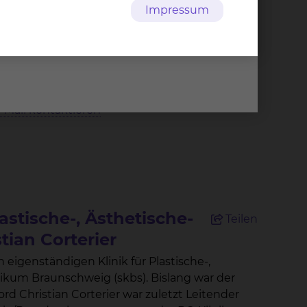
Impressum
grund 1, 38126 Braunschweig
49 531 595 1257
+49 531 595 1462
-Mail kontaktieren
lastische-, Ästhetische-
Teilen
tian Corterier
nschweig (skbs). Bislang war der