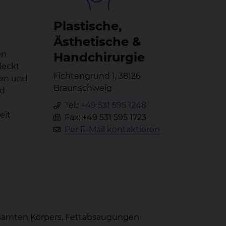
Plas­ti­sche,
Äs­the­ti­sche &
en
Hand­chir­ur­gie
deckt
Fichtengrund 1, 38126
hen und
Braunschweig
nd
Tel.:
+49 531 595 1248
eit
Fax: +49 531 595 1723
Per E-Mail kontaktieren
esamten Körpers, Fettabsaugungen