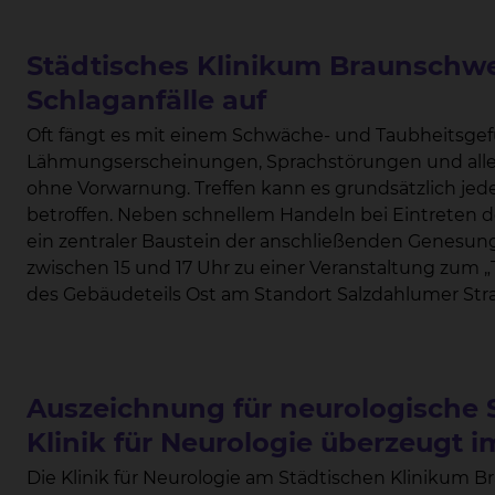
Städtisches Klinikum Braunschwe
Schlaganfälle auf
Oft fängt es mit einem Schwäche- und Taubheitsgefü
Lähmungserscheinungen, Sprachstörungen und alles dreht sich. Ein Schlaganf
ohne Vorwarnung. Treffen kann es grundsätzlich jeden, rund 1 aus 1000 Menschen ist pro Jahr
betroffen. Neben schnellem Handeln bei Eintreten des Schlaganfalls ist besonders die Nachsorge
ein zentraler Baustein der anschließenden Genesung. Deshalb lädt das skbs am Mittwoch, 12. M
zwischen 15 und 17 Uhr zu einer Veranstaltung zum 
des Gebäudeteils Ost am Standort Salzdahlumer Straße / Fic
Vitalparameter-Messung, also dem Überprüfen von P
können Interessierte auch erfahren, wie es sich mit 
lässt. Beim „Frühstück mit einem Arm” werden die Herausforderungen deutlich aufgezeigt.
Darüber hinaus gibt es noch Möglichkeiten, in den d
Auszeichnung für neurologische 
skbs zu treten. An Info-Ständen klären unsere Mediziner über mögliche Selbsthilfegruppen,
Klinik für Neurologie überzeugt 
Krankengymnastik, Logopädie, Ergotherapie und Neuropsychologie a
Die Klinik für Neurologie am Städtischen Klinikum B
Mugheisib, Leitender Oberarzt der Neurologie, ein U