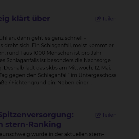
ig klärt über
Teilen
hl an, dann geht es ganz schnell –
all, meist kommt er
ai,
„Tag gegen den Schlaganfall” im Untergeschoss
htengrund ein. Neben einer
uls, Sauerstoffsättigung und Blutdruck
den Folgen eines Schlaganfalls im Alltag leben
irekten Austausch mit den Spezialisten des
Spitzenversorgung:
Teilen
im stern-Ranking
uf. Zudem gibt Mazen Abu-
raunschweig wurde in der aktuellen stern-
pdate in der akuten und präventiven Therapie