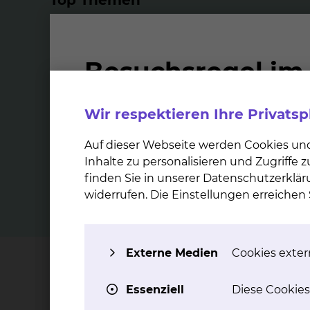
Top Themen
Stroke Unit
Wir respektieren Ihre Privats
Die Stroke Unit ist eine Spezialstation
Durch
mit spezieller Ausstattung zur
Auf dieser Webseite werden Cookies un
Intensivüberwachung für Patienten
Schlagan
Inhalte zu personalisieren und Zugriffe
mit Schlaganfällen.
und To
finden Sie in unserer Datenschutzerklär
mehr
widerrufen. Die Einstellungen erreiche
Externe Medien
Cookies extern
Wichtige Kontakte
Essenziell
Diese Cookies
Sekretariat