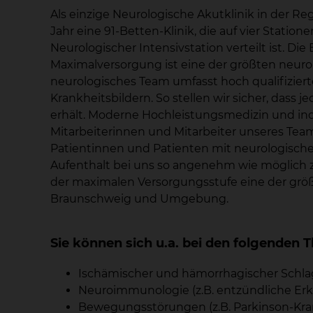
Als einzige Neurologische Akutklinik in der Re
Jahr eine 91-Betten-Klinik, die auf vier Station
Neurologischer Intensivstation verteilt ist. D
Maximalversorgung ist eine der größten neuro
neurologisches Team umfasst hoch qualifiziert
Krankheitsbildern. So stellen wir sicher, dass
erhält. Moderne Hochleistungsmedizin und ind
Mitarbeiterinnen und Mitarbeiter unseres Tea
Patientinnen und Patienten mit neurologische
Aufenthalt bei uns so angenehm wie möglich zu 
der maximalen Versorgungsstufe eine der größ
Braunschweig und Umgebung.
Sie können sich u.a. bei den folgende
Ischämischer und hämorrhagischer Schlaga
Neuroimmunologie (z.B. entzündliche Er
Bewegungsstörungen (z.B. Parkinson-Kran