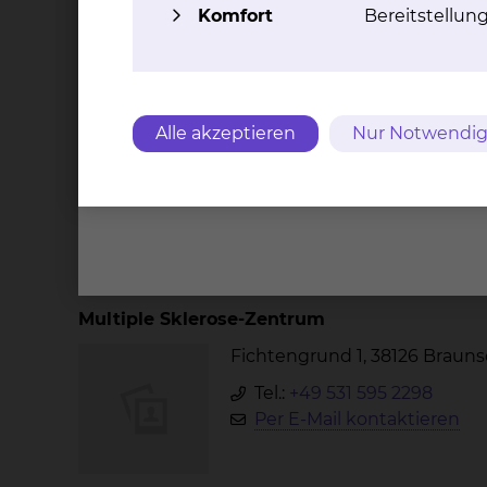
Komfort
Bereitstellun
Diana Salvador Mutimba
Fichtengrund 1, 38126 Braun
Tel.:
+49 531 595 2285
Alle akzeptieren
Nur Notwendig
Fax: +49 531 595 2659
Per E-Mail kontaktieren
Stationen
Multiple Sklerose-Zentrum
Fichtengrund 1, 38126 Braun
Tel.:
+49 531 595 2298
Per E-Mail kontaktieren