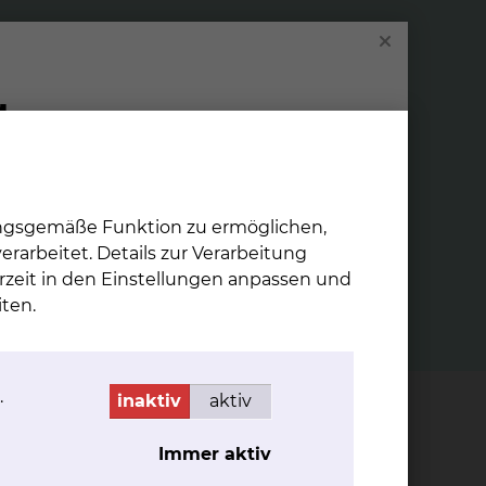
gie
Neu­ro­phy­sio­lo­gie
ologie
BeschreibungDie Neurophysiologie
lgen von
befasst sich vor allem mit der
ungsgemäße Funktion zu ermöglichen,
lekt und
Funktionsweise des menschlichen
rarbeitet. Details zur Verarbeitung
Nervensystems
rzeit in den Einstellungen anpassen und
mehr
ten.
.
inaktiv
aktiv
Immer aktiv