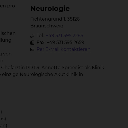
len pro
Neu­ro­lo­gie
Fichtengrund 1, 38126
Braunschweig
gischen
Tel.:
+49 531 595 2285
dlung
Fax: +49 531 595 2659
Per E-Mail kontaktieren
g von
en
hefärztin PD Dr. Annette Spreer ist als Klinik
einzige Neurologische Akutklinik in
)
ms)
en)