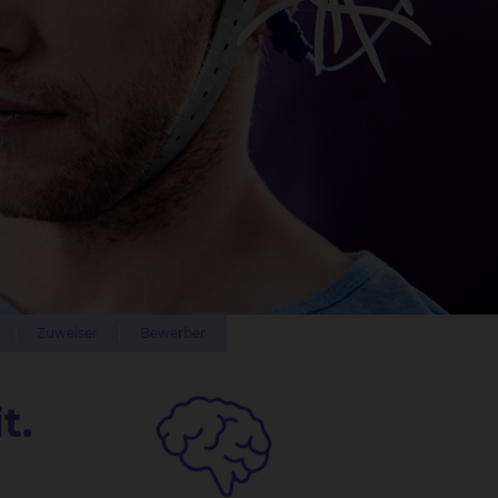
Zuweiser
Bewerber
t.