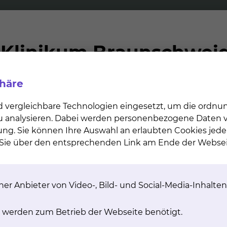
Te­l­e­n­eu­ro­lo­gie
Neu­ro­psy­cho­lo­
phäre
 Teleneurologie wird die
Die Klinische Neuropsych
Ferndiagnostik von
beschäftigt sich mit den Fo
d vergleichbare Technologien eingesetzt, um die ordn
fallpatienten mittels Video-
Hirnverletzungen auf Intel
 zu analysieren. Dabei werden personenbezogene Daten ve
nübertragung durchgeführt
Psyche.
ung. Sie können Ihre Auswahl an erlaubten Cookies jede
mehr
mehr
n Sie über den entsprechenden Link am Ende der Websei
er Anbieter von Video-, Bild- und Social-Media-Inhalten
 werden zum Betrieb der Webseite benötigt.