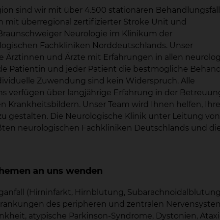
gion sind wir mit über 4.500 stationären Behandlungsfäl
en mit überregional zertifizierter Stroke Unit und
ie Braunschweiger Neurologie im Klinikum der
logischen Fachkliniken Norddeutschlands. Unser
e Ärztinnen und Ärzte mit Erfahrungen in allen neurolo
 jede Patientin und jeder Patient die bestmögliche Behan
ividuelle Zuwendung sind kein Widerspruch. Alle
ms verfügen über langjährige Erfahrung in der Betreuun
n Krankheitsbildern. Unser Team wird Ihnen helfen, Ihr
gestalten. Die Neurologische Klinik unter Leitung von C
ten neurologischen Fachkliniken Deutschlands und die 
n Themen an uns wenden
nfall (Hirninfarkt, Hirnblutung, Subarachnoidalblutung
krankungen des peripheren und zentralen Nervensyste
kheit, atypische Parkinson-Syndrome, Dystonien, Ataxi