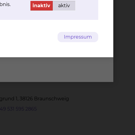
bnis.
inaktiv
aktiv
grund 1, 38126 Braunschweig
49 531 595 2291
Impressum
+49 531 595 2659
-Mail kontaktieren
grund 1, 38126 Braunschweig
49 531 595 2865