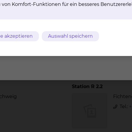
g von Komfort-Funktionen für ein besseres Benutzererle
Annemarie Hejna
schweig
Fichten
Tel.:
+
e akzeptieren
Auswahl speichern
Fax: 
Per E
Station R 2.2
schweig
Fichten
Tel.:
+