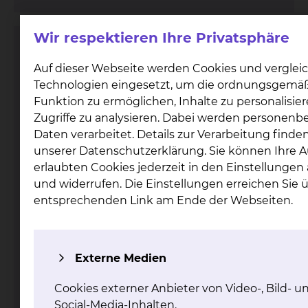
Wir respektieren Ihre Privatsphäre
Elektrophysiologie / Rhythmologie
Auf dieser Webseite werden Cookies und verglei
Technologien eingesetzt, um die ordnungsgemä
Funktion zu ermöglichen, Inhalte zu personalisie
Zugriffe zu analysieren. Dabei werden personen
Daten verarbeitet. Details zur Verarbeitung finden
unserer Datenschutzerklärung. Sie können Ihre 
erlaubten Cookies jederzeit in den Einstellunge
und widerrufen. Die Einstellungen erreichen Sie 
Fichtengrund 1, 38126 Braunschweig
entsprechenden Link am Ende der Webseiten.
Tel.:
+49 531 595 2093
Anmeldung / Ambulanz
Tel.:
+49 531 595 4800
Sekretariat Prof. Antz
Tel.:
+49 531 595 4666
Anrufbeantworter 0-24 Uhr
Fax: +49 531 595 2060
Externe Medien
Per E-Mail kontaktieren
mehr
Cookies externer Anbieter von Video-, Bild- u
Social-Media-Inhalten.