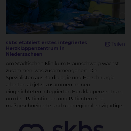
skbs etabliert erstes integriertes
Teilen
Herzklappenzentrum in
Niedersachsen
Am Städtischen Klinikum Braunschweig wächst
zusammen, was zusammengehört. Die
Spezialisten aus Kardiologie und Herzchirurgie
arbeiten ab jetzt zusammen im neu
eingerichteten integrierten Herzklappenzentrum,
um den Patientinnen und Patienten eine
maßgeschneiderte und überregional einzigartige
Versorgung zu ermöglichen. „Damit können wir
unseren Patientinnen und Patienten
ergebnisoffen die modernsten und