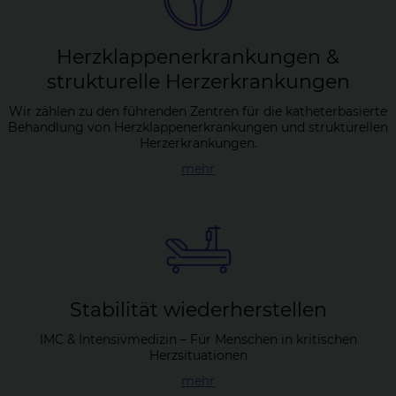
Herz­klap­pen­er­kran­kun­gen &
struk­tu­rel­le Herz­er­kran­kun­gen
Wir zählen zu den führenden Zentren für die katheterbasierte
Behandlung von Herzklappenerkrankungen und strukturellen
Herzerkrankungen.
mehr
Sta­bi­li­tät wie­der­her­stel­len
IMC & Intensivmedizin – Für Menschen in kritischen
Herzsituationen
mehr