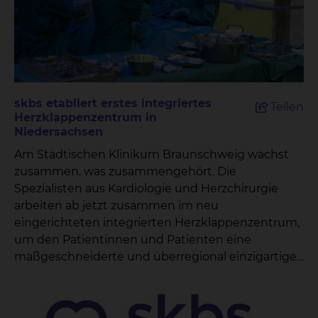
skbs etabliert erstes integriertes
Teilen
Herzklappenzentrum in
Niedersachsen
Am Städtischen Klinikum Braunschweig wächst
zusammen, was zusammengehört. Die
Spezialisten aus Kardiologie und Herzchirurgie
arbeiten ab jetzt zusammen im neu
eingerichteten integrierten Herzklappenzentrum,
um den Patientinnen und Patienten eine
maßgeschneiderte und überregional einzigartige
Versorgung zu ermöglichen. „Damit können wir
unseren Patientinnen und Patienten
ergebnisoffen die modernsten und