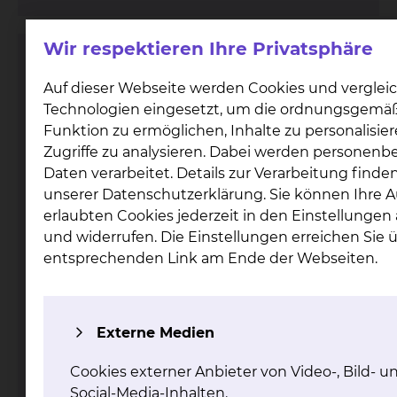
Wir respektieren Ihre Privatsphäre
Elektrophysiologie / Rhythmologie
Auf dieser Webseite werden Cookies und verglei
Technologien eingesetzt, um die ordnungsgemä
Funktion zu ermöglichen, Inhalte zu personalisie
Zugriffe zu analysieren. Dabei werden personen
Daten verarbeitet. Details zur Verarbeitung finden
unserer Datenschutzerklärung. Sie können Ihre 
erlaubten Cookies jederzeit in den Einstellunge
und widerrufen. Die Einstellungen erreichen Sie 
Fichtengrund 1, 38126 Braunschweig
entsprechenden Link am Ende der Webseiten.
Tel.:
+49 531 595 2093
Anmeldung / Ambulanz
Tel.:
+49 531 595 4800
Sekretariat Prof. Antz
Tel.:
+49 531 595 4666
Anrufbeantworter 0-24 Uhr
Fax: +49 531 595 2060
Externe Medien
Per E-Mail kontaktieren
mehr
Cookies externer Anbieter von Video-, Bild- u
Social-Media-Inhalten.