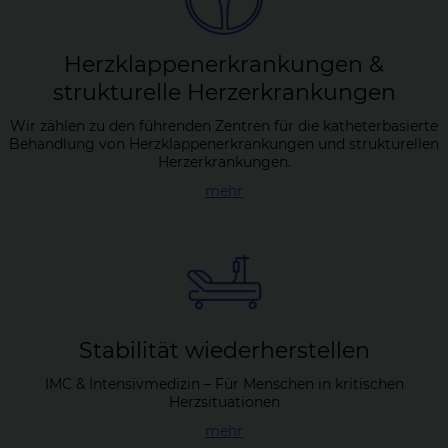
Herz­klap­pen­er­kran­kun­gen &
struk­tu­rel­le Herz­er­kran­kun­gen
Wir zählen zu den führenden Zentren für die katheterbasierte
Behandlung von Herzklappenerkrankungen und strukturellen
Herzerkrankungen.
mehr
Sta­bi­li­tät wie­der­her­stel­len
IMC & Intensivmedizin – Für Menschen in kritischen
Herzsituationen
mehr