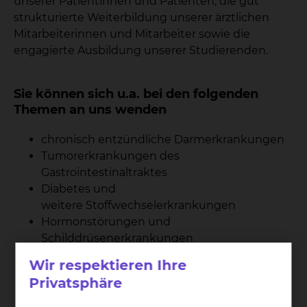
unserer Patientinnen und Patienten, die gut
strukturierte Weiterbildung unserer ärztlichen
Mitarbeiterinnen und Mitarbeiter sowie die
engagierte Ausbildung unserer Studierenden.
Sie können sich u.a. bei den folgenden
Themen an uns wenden
chronisch entzündliche Darmerkrankungen
Tumorerkrankungen des
Gastrointestinaltraktes
Diabetes und
weitere Stoffwechselerkrankungen
Hormonstörungen und
Schilddrüsenerkrankungen
Wir respektieren Ihre
102
Privatsphäre