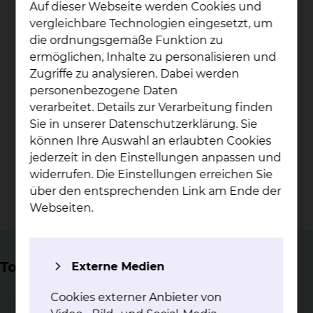
Auf dieser Webseite werden Cookies und
Betten
vergleichbare Technologien eingesetzt, um
die ordnungsgemäße Funktion zu
> 5.000
ermöglichen, Inhalte zu personalisieren und
Zugriffe zu analysieren. Dabei werden
personenbezogene Daten
stationäre Patientinnen und Patienten jährlich
verarbeitet. Details zur Verarbeitung finden
Sie in unserer Datenschutzerklärung. Sie
6.000
können Ihre Auswahl an erlaubten Cookies
jederzeit in den Einstellungen anpassen und
widerrufen. Die Einstellungen erreichen Sie
diagnostische und therapeutische Endoskopien
über den entsprechenden Link am Ende der
jährlich
Webseiten.
Top Themen
Externe Medien
Cookies externer Anbieter von