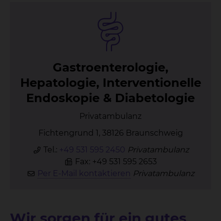
Gas­tro­en­te­ro­lo­gie,
He­pa­to­lo­gie, In­ter­ven­tio­nel­le
En­do­sko­pie & Dia­be­to­lo­gie
Privatambulanz
Fichtengrund 1, 38126 Braunschweig
Tel.:
+49 531 595 2450
Privatambulanz
Fax: +49 531 595 2653
Per E-Mail kontaktieren
Privatambulanz
Wir sorgen für ein gutes