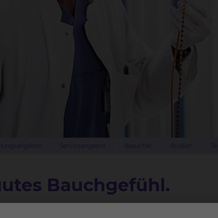
lungsangebot
Serviceangebot
Besucher
Studien
Te
gutes Bauchgefühl.
ionelle Endoskopie & Diabetologie hat die Schwerpunkte