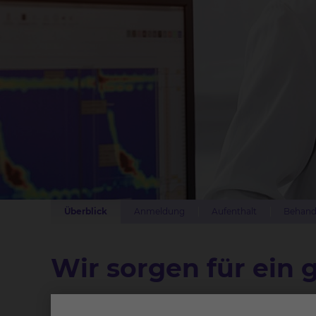
Überblick
Anmeldung
Aufenthalt
Behand
Wir sorgen für ein 
Die Gastroenterologie, Hepatologie, Intervent