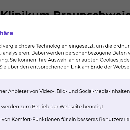
ungen, Infektions- und Stoffwechselkrankheiten sowie
ng stehen Ihnen unsere Ärztinnen und Ärzte, darunter
troenterologie, zur Verfügung. Ergänzt wird das Team vo
nen und Mitarbeitern der Krankengymnastik und des
phäre
logie, Interventionelle Endoskopie und Diabetologie geh
s Ziel ist die optimale Therapie unserer Patientinnen
d vergleichbare Technologien eingesetzt, um die ordn
 unserer ärztlichen Mitarbeiterinnen und Mitarbeiter sow
 zu analysieren. Dabei werden personenbezogene Daten ve
ung. Sie können Ihre Auswahl an erlaubten Cookies jede
n Sie über den entsprechenden Link am Ende der Websei
n Themen an uns wenden
gen
er Anbieter von Video-, Bild- und Social-Media-Inhalten
traktes
nkungen
rankungen
 werden zum Betrieb der Webseite benötigt.
g von Komfort-Funktionen für ein besseres Benutzererle
 5.000
6.00