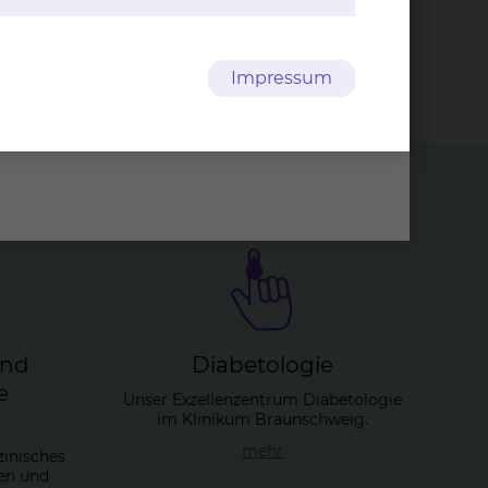
opien
Impressum
und
Dia­be­to­lo­gie
e
Unser Exzellenzentrum Diabetologie
im Klinikum Braunschweig.
mehr
zinisches
en und