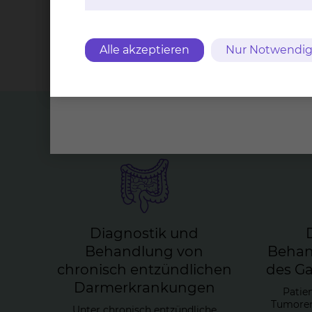
Betten
stati
Alle akzeptieren
Nur Notwendig
Top Themen
Dia­gnos­tik und
Be­hand­lung von
Be­han
chro­nisch ent­zünd­li­chen
des Gas­
Darm­er­kran­kun­gen
Patie
Tumoren 
Unter chronisch entzündliche