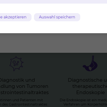
onäre Patientinnen und
diagnostische und
Patienten jährlich
therapeutische Endosk
e akzeptieren
Auswahl speichern
jährlich
Dia­gnos­tik und
Dia­gnos­ti­sche 
d­lung von Tu­mo­ren
the­ra­peu­ti­sch
tro­in­tes­ti­nal­trak­tes
En­do­sko­pie
ntinnen und Patienten mit
Die Endoskopie ist ein medi
des Gastrointestinaltraktes
Verfahren um Körperhöhl