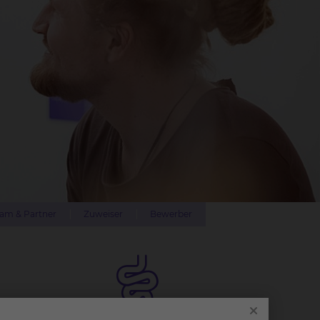
am & Partner
Zuweiser
Bewerber