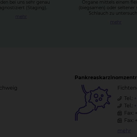
den bei uns sehr genau
Organe mittels einem fle
agnostiziert (Staging).
(biegsamen) oder seltener
Schlauch zu untersuch
mehr
mehr
Pankreaskarzinomzent
schweig
Fichten
Tel.:
+
Tel.:
+
Fax: 
Fax: 
mehr