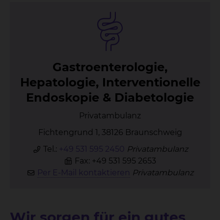
Gas­tro­en­te­ro­lo­gie,
He­pa­to­lo­gie, In­ter­ven­tio­nel­le
En­do­sko­pie & Dia­be­to­lo­gie
Privatambulanz
Fichtengrund 1, 38126 Braunschweig
Tel.:
+49 531 595 2450
Privatambulanz
Fax: +49 531 595 2653
Per E-Mail kontaktieren
Privatambulanz
Wir sorgen für ein gutes