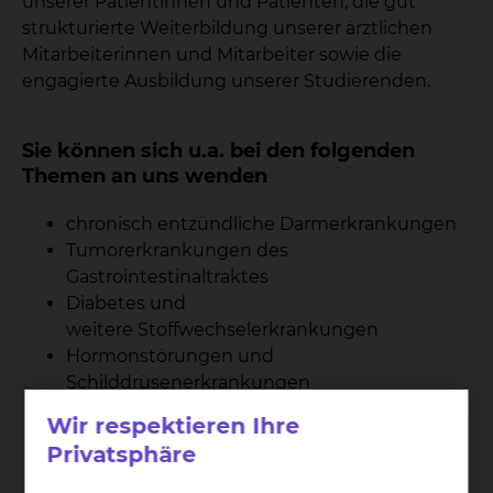
unserer Patientinnen und Patienten, die gut
strukturierte Weiterbildung unserer ärztlichen
Mitarbeiterinnen und Mitarbeiter sowie die
engagierte Ausbildung unserer Studierenden.
Sie können sich u.a. bei den folgenden
Themen an uns wenden
chronisch entzündliche Darmerkrankungen
Tumorerkrankungen des
Gastrointestinaltraktes
Diabetes und
weitere Stoffwechselerkrankungen
Hormonstörungen und
Schilddrüsenerkrankungen
Wir respektieren Ihre
102
Privatsphäre