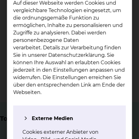
Auf dieser Webseite werden Cookies und
Betten
vergleichbare Technologien eingesetzt, um
die ordnungsgemäße Funktion zu
> 5.000
ermöglichen, Inhalte zu personalisieren und
Zugriffe zu analysieren. Dabei werden
personenbezogene Daten
stationäre Patientinnen und Patienten jährlich
verarbeitet. Details zur Verarbeitung finden
Sie in unserer Datenschutzerklärung. Sie
6.000
können Ihre Auswahl an erlaubten Cookies
jederzeit in den Einstellungen anpassen und
widerrufen. Die Einstellungen erreichen Sie
diagnostische und therapeutische Endoskopien
über den entsprechenden Link am Ende der
jährlich
Webseiten.
Top Themen
Externe Medien
Cookies externer Anbieter von