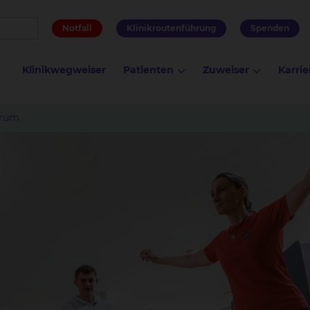
Notfall
Klinikroutenführung
Spenden
Klinikwegweiser
Patienten
Zuweiser
Karrie
trum