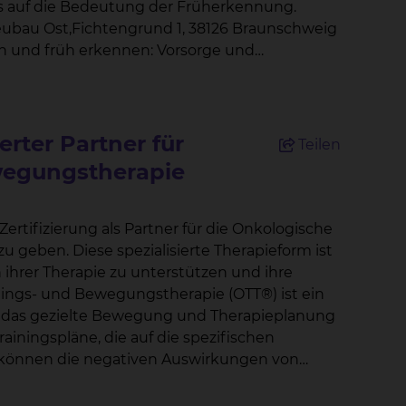
s auf die Bedeutung der Früherkennung.
eubau Ost,Fichtengrund 1, 38126 Braunschweig
en und früh erkennen: Vorsorge und
oskopie und Diabetologie 17:00 – 17:30 Uhr:
tumoren“Prof. Dr. Jürgen Krauter,
45 – 18:15 Uhr: „Moderne Chirurgie bei
erter Partner für
Teilen
wegungstherapie
r Tumorerkrankung – Zeig dem Krebs Deine
ortzentrums „Der Fokus unserer Veranstaltung
chen Verfahren und präzisen
Zertifizierung als Partner für die Onkologische
 Lebensqualität ermöglichen“, erklärt
Therapieform ist
ihrer Therapie zu unterstützen und ihre
nings- und Bewegungstherapie (OTT®) ist ein
n und Roboterassistenz, bieten wir unseren
m, das gezielte Bewegung und Therapieplanung
 Genesung“, ergänzt Prof. Dr. Tim R.
nde und Aktionen:
, können die negativen Auswirkungen von
orführung inkl. Polypenabtragung
rden.Gerhard Schnalke, Leiter des skbs Reha-
rapie (OTT) und Blood Flow Restriction (BFR)
kologischen Trainings- und Bewegungstherapie