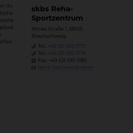
um Ihr
skbs Re­ha-
tliche
Sport­zen­trum
nische
arbeit
Nîmes Straße 1, 38100
m
Braunschweig
ichen
Tel.:
+49 531 595 1777
-
Tel.:
+49 531 595 1778
Fax: +49 531 595 1780
Per E-Mail kontaktieren