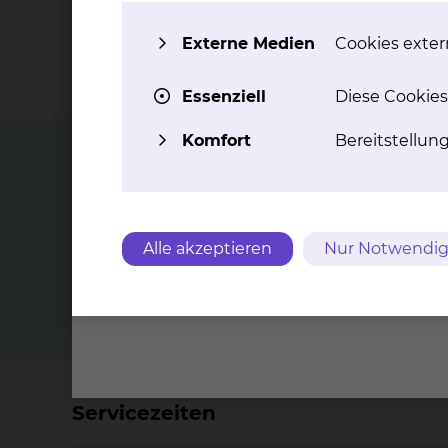
Externe Medien
Cookies extern
Essenziell
Diese Cookies
Komfort
Bereitstellun
Top Themen
Physiotherapie im skbs
Alle akzeptieren
Nur Notwendig
Reha-Sportzentrum
Servicezeiten