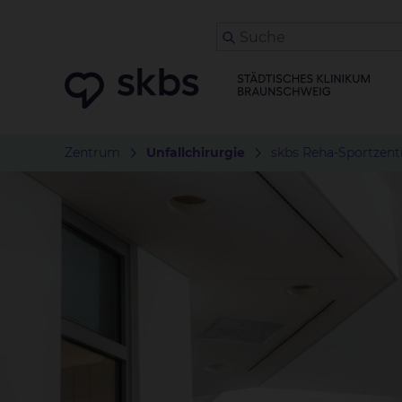
Zentrum
Unfallchirurgie
skbs Reha-Sportzen