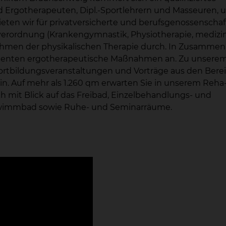
 Ergotherapeuten, Dipl.-Sportlehrern und Masseuren, 
ten wir für privatversicherte und berufsgenossenschaf
elverordnung (Krankengymnastik, Physiotherapie, medizi
ahmen der physikalischen Therapie durch. In Zusammen
Patienten ergotherapeutische Maßnahmen an. Zu unsere
rtbildungsveranstaltungen und Vorträge aus den Bere
in. Auf mehr als 1.260 qm erwarten Sie in unserem Reha
h mit Blick auf das Freibad, Einzelbehandlungs- und
hwimmbad sowie Ruhe- und Seminarräume.