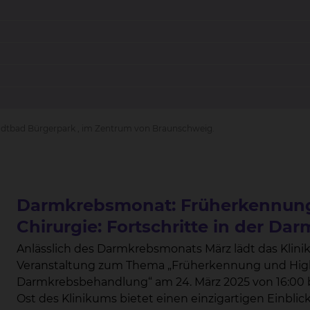
 Stadtbad Bürgerpark , im Zentrum von Braunschweig.
Darmkrebsmonat: Früherkennung
Chirurgie: Fortschritte in der D
Anlässlich des Darmkrebsmonats März lädt das Klin
Veranstaltung zum Thema „Früherkennung und Highte
Darmkrebsbehandlung“ am 24. März 2025 von 16:00 bis 19:00 Uhr ein. Die Veranstaltung im Neubau
Ost des Klinikums bietet einen einzigartigen Einbli