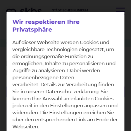
Wir respektieren Ihre
Privatsphäre
Auf dieser Webseite werden Cookies und
Fachabteilung
Neurologische Funktionsdiagnostik
vergleichbare Technologien eingesetzt, um
die ordnungsgemäße Funktion zu
Neurologische
ermöglichen, Inhalte zu personalisieren und
Zugriffe zu analysieren. Dabei werden
Funktionsdiagnostik
personenbezogene Daten
verarbeitet. Details zur Verarbeitung finden
Sie in unserer Datenschutzerklärung. Sie
können Ihre Auswahl an erlaubten Cookies
jederzeit in den Einstellungen anpassen und
As­trid Bark­schat
widerrufen. Die Einstellungen erreichen Sie
über den entsprechenden Link am Ende der
Salzdahlumer Straße 90, 38126 Braunschweig
Webseiten.