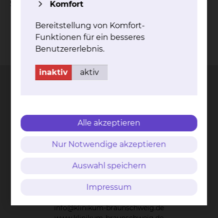
Schwindeldiagnostik dar.
Komfort
Bereitstellung von Komfort-
Funktionen für ein besseres
Kontakt
Impressum
AVB
Datenschutz
Benutzererlebnis.
Bildnachweise
Entgelttransparenz
Cookie Einstellungen
inaktiv
aktiv
Städtisches Klinikum
Alle akzeptieren
Braunschweig gGmbH
Nur Notwendige akzeptieren
Freisestr. 9/10
38118 Braunschweig
Auswahl speichern
Tel.: 0531/595-0
Impressum
Fax: 0531/595-1322
info@klinikum-braunschweig.de
www.klinikum-braunschweig.de