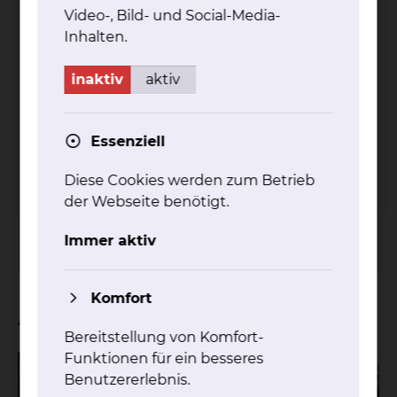
Empfohlener redaktioneller Inhalt
Video-, Bild- und Social-Media-
Inhalten.
An dieser Stelle sind externe Inhalte von
Amazon Cloud-Speicher
plaziert. Zum
inaktiv
aktiv
Schutz Ihrer persönlichen Daten wird der
Inhalt erst angezeigt, wenn Sie in den
Cookie-Einstellungen die Option
Externe
Essenziell
Medien
akzeptieren.
Diese Cookies werden zum Betrieb
Cookie-Option
'Externe Medien'
der Webseite benötigt.
akzeptieren
Immer aktiv
Cookie-Einstellungen
Komfort
Aktuelles
Bereitstellung von Komfort-
Funktionen für ein besseres
Benutzererlebnis.