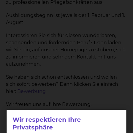
zu professionellen Pflegefachkräften aus.
Ausbildungsbeginn ist jeweils der 1. Februar und 1.
August.
Interessieren Sie sich für diesen wunderbaren,
spannenden und fordernden Beruf? Dann laden
wir Sie ein, auf unserer Homepage zu stöbern, sich
zu informieren und sehr gern Kontakt mit uns
aufzunehmen.
Sie haben sich schon entschlossen und wollen
sich sofort bewerben? Dann klicken Sie einfach
hier:
Bewerbung
Wir freuen uns auf Ihre Bewerbung.
Wir respektieren Ihre
Privatsphäre