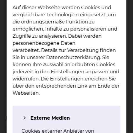
Auf dieser Webseite werden Cookies und
Empfohlener redaktioneller Inhalt
vergleichbare Technologien eingesetzt, um
die ordnungsgemäße Funktion zu
An dieser Stelle sind externe Inhalte von
ermöglichen, Inhalte zu personalisieren und
Amazon Cloud-Speicher
plaziert. Zum
Zugriffe zu analysieren. Dabei werden
Schutz Ihrer persönlichen Daten wird der
personenbezogene Daten
Inhalt erst angezeigt, wenn Sie in den
verarbeitet. Details zur Verarbeitung finden
Cookie-Einstellungen die Option
Externe
Sie in unserer Datenschutzerklärung. Sie
Medien
akzeptieren.
können Ihre Auswahl an erlaubten Cookies
Cookie-Option
'Externe Medien'
jederzeit in den Einstellungen anpassen und
akzeptieren
widerrufen. Die Einstellungen erreichen Sie
Cookie-Einstellungen
über den entsprechenden Link am Ende der
Webseiten.
Externe Medien
Lernen in der Praxis - unsere Schülerstation
Cookies externer Anbieter von