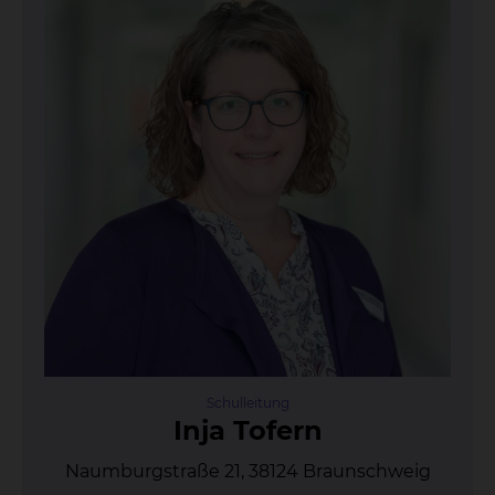
Schulleitung
In­ja To­fern
Naumburgstraße 21, 38124 Braunschweig