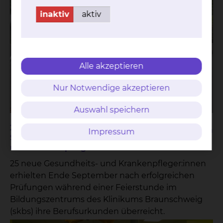
inaktiv
aktiv
Alle akzeptieren
Nur Notwendige akzeptieren
Auswahl speichern
25 Auszubildende legen erfolgreich
Teilen
Impressum
Staatsexamen zur/-m Gesundheits-
und Krankenpfleger:in ab
25 neue Gesundheits- und Krankenpfleger:innen
erhielten Ende September nach erfolgreichen
Prüfungen während einer Feierstunde im
Bildungszentrums des Klinikums Braunschweig
(skbs) ihre Berufsurkunden überreicht.