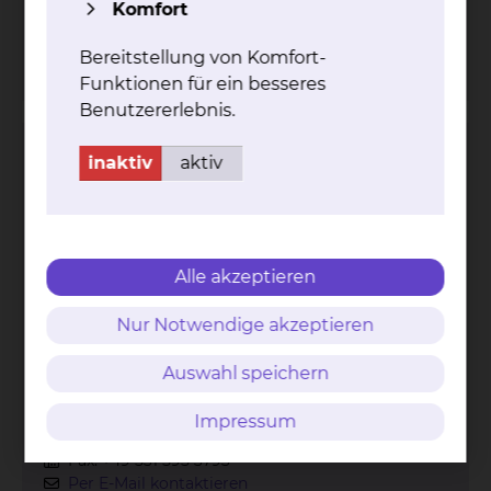
Komfort
Fax: +49 531 595 3634
mehr
Bereitstellung von Komfort-
Funktionen für ein besseres
Benutzererlebnis.
Neonatologie & Pädiatrische
inaktiv
aktiv
Intensivmedizin
Alle akzeptieren
Nur Notwendige akzeptieren
Auswahl speichern
Celler Straße 38, 38114 Braunschweig
Impressum
Tel.:
+49 531 595 3922
Fax: +49 531 595 3793
Per E-Mail kontaktieren