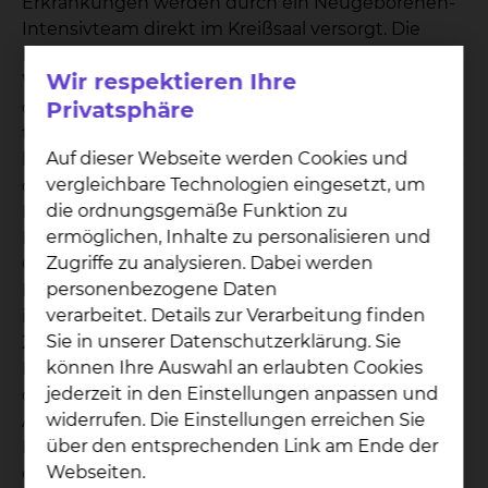
Erkrankungen werden durch ein Neugeborenen-
Intensivteam direkt im Kreißsaal versorgt. Die
Neu- und Frühgeborenen-Intensivstation liegt
Wir respektieren Ihre
Wand an Wand mit dem Kreißsaal. Die Räume für
die Station wurden völlig neu gebaut und
Privatsphäre
technisch modern ausgestattet. Braunschweig
Auf dieser Webseite werden Cookies und
hat ein leistungsfähiges Perinatalzentrum (Level 1),
vergleichbare Technologien eingesetzt, um
das eine Versorgung von Früh- und
die ordnungsgemäße Funktion zu
Neugeborenen aller Reifegrade auf höchstem
ermöglichen, Inhalte zu personalisieren und
Niveau ermöglicht. Schwangere Frauen haben die
Zugriffe zu analysieren. Dabei werden
Gewissheit, dass ihr Neugeborenes im Falle einer
personenbezogene Daten
Erkrankung oder bei Problemen nach der Geburt
verarbeitet. Details zur Verarbeitung finden
im gleichen Haus verbleibt. Die gute
Sie in unserer Datenschutzerklärung. Sie
Zusammenarbeit der Frauenklinik und der
können Ihre Auswahl an erlaubten Cookies
Kinderklinik des Klinikums Braunschweig sichert
jederzeit in den Einstellungen anpassen und
die optimale Versorgung von Mutter und Kind von
widerrufen. Die Einstellungen erreichen Sie
Anfang an. Auch eine medizinische
über den entsprechenden Link am Ende der
Maximalversorgung einer erkrankten Mutter nach
Webseiten.
einer Risiko-Entbindung erfolgt z. B. auf unserer