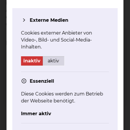
interdisziplinären Intensivstation gemeinsam mit
Anästhesiologie und anderen Fachabteilungen, so
dass Mütter und Kinder in der Regel nicht
Externe Medien
getrennt werden.
Cookies externer Anbieter von
Video-, Bild- und Social-Media-
Beteiligte Kliniken
Inhalten.
inaktiv
aktiv
Geburtshilfe
Essenziell
Diese Cookies werden zum Betrieb
der Webseite benötigt.
Immer aktiv
Celler Straße 38, 38114 Braunschweig
Tel.:
+49 531 595 3276