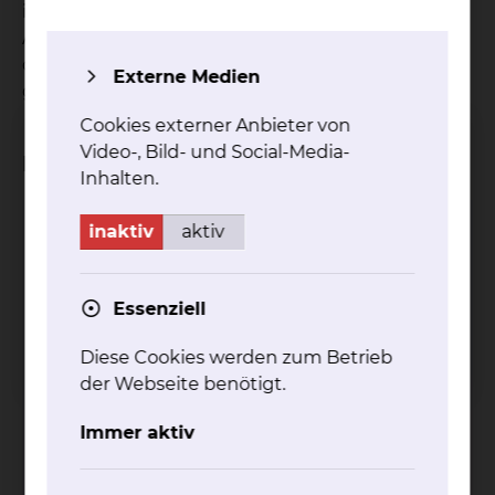
interdisziplinären Intensivstation gemeinsam mit
Anästhesiologie und anderen Fachabteilungen, so
dass Mütter und Kinder in der Regel nicht
Externe Medien
getrennt werden.
Cookies externer Anbieter von
Video-, Bild- und Social-Media-
Beteiligte Kliniken
Inhalten.
inaktiv
aktiv
Geburtshilfe
Essenziell
Diese Cookies werden zum Betrieb
der Webseite benötigt.
Immer aktiv
Celler Straße 38, 38114 Braunschweig
Tel.:
+49 531 595 3276