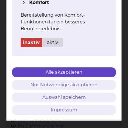
Komfort
Fax: +49 531 595 3634
mehr
Bereitstellung von Komfort-
Funktionen für ein besseres
Benutzererlebnis.
Neonatologie & Pädiatrische
inaktiv
aktiv
Intensivmedizin
Alle akzeptieren
Nur Notwendige akzeptieren
Auswahl speichern
Celler Straße 38, 38114 Braunschweig
Impressum
Tel.:
+49 531 595 3922
Fax: +49 531 595 3793
Per E-Mail kontaktieren