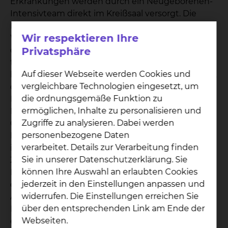
Erkrankungen werden durch ein Neugeborenen-
Intensivteam direkt im Kreißsaal versorgt. Die
Neu- und Frühgeborenen-Intensivstation liegt
Wir respektieren Ihre
Wand an Wand mit dem Kreißsaal. Die Räume für
die Station wurden völlig neu gebaut und
Privatsphäre
technisch modern ausgestattet. Braunschweig
Auf dieser Webseite werden Cookies und
hat ein leistungsfähiges Perinatalzentrum (Level 1),
vergleichbare Technologien eingesetzt, um
das eine Versorgung von Früh- und
die ordnungsgemäße Funktion zu
Neugeborenen aller Reifegrade auf höchstem
ermöglichen, Inhalte zu personalisieren und
Niveau ermöglicht. Schwangere Frauen haben die
Zugriffe zu analysieren. Dabei werden
Gewissheit, dass ihr Neugeborenes im Falle einer
personenbezogene Daten
Erkrankung oder bei Problemen nach der Geburt
verarbeitet. Details zur Verarbeitung finden
im gleichen Haus verbleibt. Die gute
Sie in unserer Datenschutzerklärung. Sie
Zusammenarbeit der Frauenklinik und der
können Ihre Auswahl an erlaubten Cookies
Kinderklinik des Klinikums Braunschweig sichert
jederzeit in den Einstellungen anpassen und
die optimale Versorgung von Mutter und Kind von
widerrufen. Die Einstellungen erreichen Sie
Anfang an. Auch eine medizinische
über den entsprechenden Link am Ende der
Maximalversorgung einer erkrankten Mutter nach
Webseiten.
einer Risiko-Entbindung erfolgt z. B. auf unserer