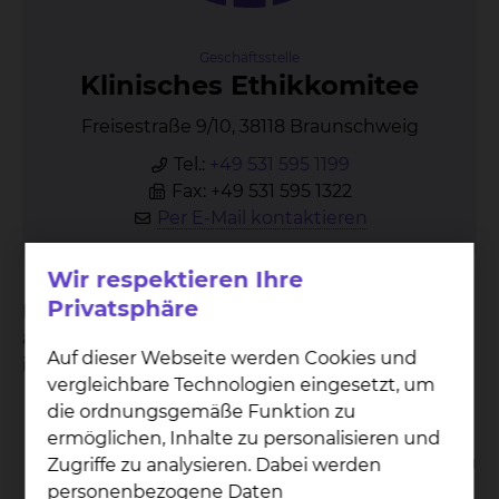
Geschäftsstelle
Kli­ni­sches Ethik­ko­mi­tee
Freisestraße 9/10, 38118 Braunschweig
Tel.:
+49 531 595 1199
Fax: +49 531 595 1322
Per E-Mail kontaktieren
Wir respektieren Ihre
Privatsphäre
Das Klinische Ethikkomitee (häufig als "KEK"
abgekürzt) beschäftigt sich mit ethischen Fragen
Auf dieser Webseite werden Cookies und
in Medizin und Pflege und hat folgende Aufgaben:
vergleichbare Technologien eingesetzt, um
Moderation von Ethischen
die ordnungsgemäße Funktion zu
Fallbesprechungen
ermöglichen, Inhalte zu personalisieren und
Beratung von Patient/-innen /Angehörigen zu
Zugriffe zu analysieren. Dabei werden
ethischen Fragestellungen
personenbezogene Daten