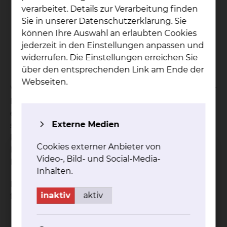
Hilfe bei der Auslegung von
verarbeitet. Details zur Verarbeitung finden
Patientenverfügungen
Sie in unserer Datenschutzerklärung. Sie
Erstellung von Leitlinien zu ethischen
können Ihre Auswahl an erlaubten Cookies
Themen
jederzeit in den Einstellungen anpassen und
Fortbildung in pflege- und medizinethischen
widerrufen. Die Einstellungen erreichen Sie
Fragestellungen
über den entsprechenden Link am Ende der
Webseiten.
Wenn Sie beispielsweise als Bevollmächtigter oder
Betreuer für Ihren im Moment nicht
einwilligungsfähigen Patienten eine
Externe Medien
stellvertretende Entscheidung treffen müssen,
können Sie sich von einem Mitglied des
Cookies externer Anbieter von
Ethikkomitees oder im Rahmen einer Ethischen
Video-, Bild- und Social-Media-
Fallbesprechung beraten lassen.
Inhalten.
Dabei kann es sich möglicherweise um eine der
inaktiv
aktiv
folgenden Fragen handeln:
Soll eine künstliche Ernährung durchgeführt