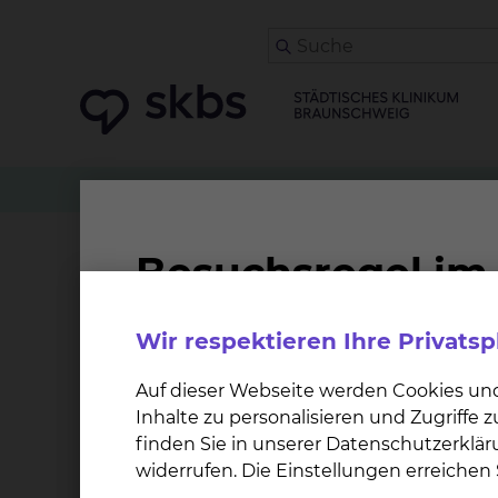
Station
Gastroenterologie, Hepatologie, Interve
Station Gastroenterolog
Wir respektieren Ihre Privats
Neben gastroenterologischen Patientinnen un
& Therapie von Patientinnen und Patienten mit
Auf dieser Webseite werden Cookies un
Inhalte zu personalisieren und Zugriffe
Betroffene mit sehr komplexen Verlauf ihrer 
finden Sie in unserer Datenschutzerklär
NMR-Dünndarm, bei Bedarf Ballonententoskopi
widerrufen. Die Einstellungen erreiche
und individuelle Therapie ihrer Erkrankung d