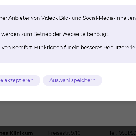
ere Patientinnen und Patienten von neuesten Entwicklu
er Anbieter von Video-, Bild- und Social-Media-Inhalten
Betten mit jeweils
 werden zum Betrieb der Webseite benötigt.
g von Komfort-Funktionen für ein besseres Benutzererle
e akzeptieren
Auswahl speichern
m
AVB
Datenschutz
Bildnachweise
Entgelttransparenz
ches Klinikum
Freisestr. 9/10
Tel.: 0531/5