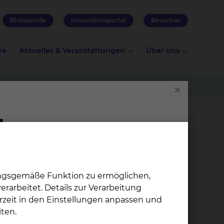
Blutspende
Innovationsportal
Besucher
re
Aktuelles & Veranstaltungen
Über uns
ogie Ost 4.2/H42
nostik
ungsgemäße Funktion zu ermöglichen,
rarbeitet. Details zur Verarbeitung
e,
rzeit in den Einstellungen anpassen und
ptimale
ten.
von