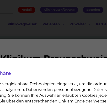
Notfall
Klinikroutenführung
Spenden
Klinikwegweiser
Patienten
Zuweiser
Karrie
ntionelle Endoskopie & Diabetologie
Station Gastroenterol
ie Ost 4.2/H42
phäre
d Patienten hat die Station den Schwerpunkt der Diag
 Morbus Crohn und Colitis ulcerosa.
d vergleichbare Technologien eingesetzt, um die ordn
 zu analysieren. Dabei werden personenbezogene Daten ve
CED-Erkrankung untersuchen wir sehr genau (Endoskopi
ung. Sie können Ihre Auswahl an erlaubten Cookies jede
e & Kapselendoskopie), damit wir anschließend eine o
n Sie über den entsprechenden Link am Ende der Websei
urchführen zu können. Wir nehmen auch an einer Reihe 