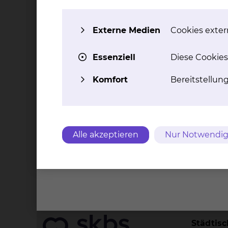
innovativen Therapiestudien teil, sodass uns
der Therapie profitieren können.
Externe Medien
Cookies extern
Die Station Ost 4.2/H42 umfasst insgesamt 35 
1 Einbettzimmer,
Essenziell
Diese Cookies
2 Isolations- Zweibettzimmer und
Komfort
Bereitstellun
15 Zweibettzimmer.
Alle akzeptieren
Nur Notwendig
Kontakt
Impressu
Städtis