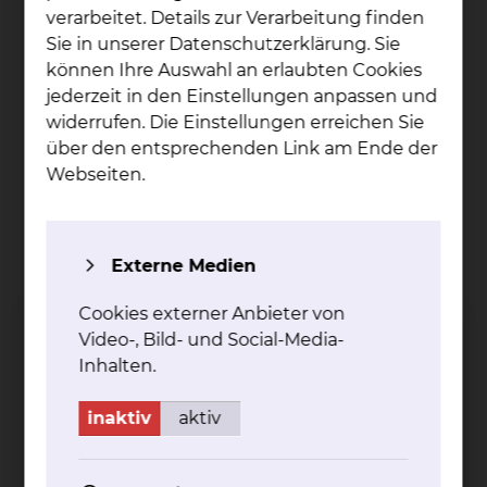
verarbeitet. Details zur Verarbeitung finden
Sie in unserer Datenschutzerklärung. Sie
können Ihre Auswahl an erlaubten Cookies
jederzeit in den Einstellungen anpassen und
widerrufen. Die Einstellungen erreichen Sie
über den entsprechenden Link am Ende der
Webseiten.
Externe Medien
Cookies externer Anbieter von
Tho­mas Han­hus
Video-, Bild- und Social-Media-
Inhalten.
Salzdahlumer Straße 90, 38126 Braunschweig
Freisestraße 9/10, 38118 Braunschweig
inaktiv
aktiv
Tel.:
+49 531 595 2049
Per E-Mail kontaktieren
Per E-Mail kontaktieren
betriebsrätlich