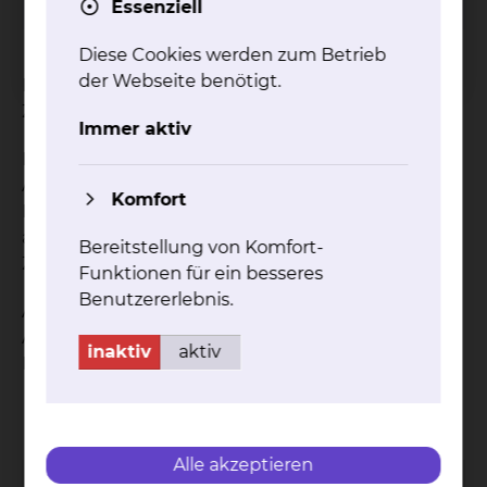
Essenziell
Diese Cookies werden zum Betrieb
der Webseite benötigt.
Die Station umfasst 14 Betten sowie ein IMC-
Zimmer mit 4 Betten.
Immer aktiv
Die Intensivpflegestation mit schwerpunktmaßig
Allgemeinchirurgischen und Neurochirurgischen
Komfort
Patienten hat die Besonderheit eines eigenen
allgemeinchirurgischen IMC (Intermediate-Care-
Bereitstellung von Komfort-
Zimmer).
Funktionen für ein besseres
Benutzererlebnis.
Auf unserer Station finden Sie Fachpersonal der
Anästhesie und Intensivpflege, Praxisanleitung im
inaktiv
aktiv
Einsatz sowie Atmungstherapeuten.
Kontakt
Impressum
AVB
Datenschutz
Bildnachweise
Entgelttransparenz
Cookie Einstellungen
Alle akzeptieren