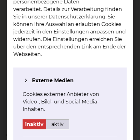
personenbezogene Daten
verarbeitet. Details zur Verarbeitung finden
Sie in unserer Datenschutzerklärung. Sie
können Ihre Auswahl an erlaubten Cookies
jederzeit in den Einstellungen anpassen und
widerrufen. Die Einstellungen erreichen Sie
über den entsprechenden Link am Ende der
Webseiten.
Leitender Oberarzt Neurologie
Ma­zen Abu-Mug­hei­sib
Externe Medien
Fichtengrund 1, 38126 Braunschweig
Cookies externer Anbieter von
Tel.:
+49 531 595 2285
Video-, Bild- und Social-Media-
Per E-Mail kontaktieren
Inhalten.
inaktiv
aktiv
Qualifikation