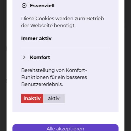
Essenziell
Facharzt für Neurologie
Zusatzbezeichnung "Spezielle Neurologische
Diese Cookies werden zum Betrieb
Intensivmedizin“
der Webseite benötigt.
Transplantationsbeauftragter Arzt
Immer aktiv
Fachgebiete
Komfort
Neurologie
Bereitstellung von Komfort-
Funktionen für ein besseres
Schwerpunkte
Benutzererlebnis.
Schlaganfallbehandlung
inaktiv
aktiv
Neurologische Intensivmedizin
Kontakt
Impressum
AVB
Datenschutz
Bildnachweise
Entgelttransparenz
Cookie Einstellungen
Alle akzeptieren