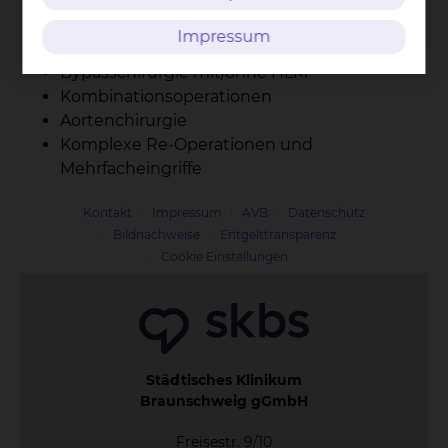
Mechanische
Kreislaufunterstützungssysteme (VAD, ECLS)
Impressum
Minimal invasive Klappenchirurgie
Bypasschirurgie mit/ohne HLM
Kombinationsoperationen
Aortenchirurgie
Komplexe Re-Operationen und
Mehrfacheingriffe
Kontakt
Impressum
AVB
Datenschutz
Bildnachweise
Entgelttransparenz
Cookie Einstellungen
Städtisches Klinikum
Braunschweig gGmbH
Freisestr. 9/10