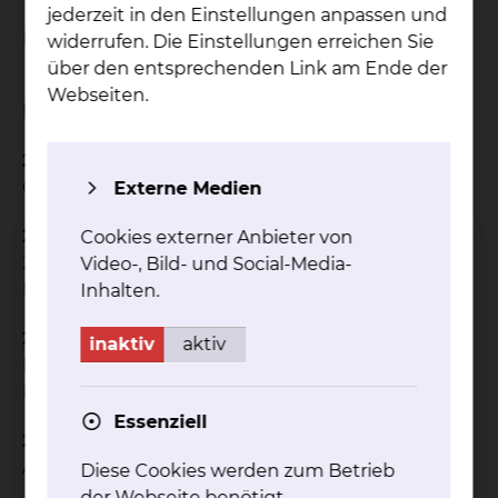
jederzeit in den Einstellungen anpassen und
Latakia, Syrien
widerrufen. Die Einstellungen erreichen Sie
über den entsprechenden Link am Ende der
Webseiten.
Beruflicher Werdegang
2015 bis heute
Oberarzt der HTG Klinik, Braunschweig
Externe Medien
2015
Cookies externer Anbieter von
Zusatzbezeichnung spezielle chirurgische
Video-, Bild- und Social-Media-
Intensivmedizin
Inhalten.
2012
inaktiv
aktiv
Facharzt für Herzchirurgie HTG Klinik,
Braunschweig
Essenziell
2006-2012
Assistenzarzt der HTG Klinik, Braunschweig
Diese Cookies werden zum Betrieb
der Webseite benötigt.