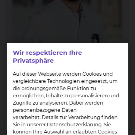
Wir respektieren Ihre
Privatsphäre
Dr. Khal­doun Ali
Auf dieser Webseite werden Cookies und
vergleichbare Technologien eingesetzt, um
Fichtengrund 1, 38126 Braunschweig
die ordnungsgemäße Funktion zu
Tel.:
+49 531 595 2213
ermöglichen, Inhalte zu personalisieren und
Fax: +49 531 595 2658
Zugriffe zu analysieren. Dabei werden
Per E-Mail kontaktieren
personenbezogene Daten
verarbeitet. Details zur Verarbeitung finden
Sie in unserer Datenschutzerklärung. Sie
Geburtsort
können Ihre Auswahl an erlaubten Cookies