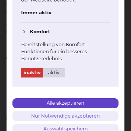
2003-2005
Assistenzarzt der Medizinischen Klinik, Damaskus
Immer aktiv
1997-2003
Komfort
Medizinstudium an der Medizinischen Fakultät
Tischreen, Latakia
Bereitstellung von Komfort-
Funktionen für ein besseres
Qualifikation
Benutzererlebnis.
Facharzt für Herzchirurgie
inaktiv
aktiv
Zusatzbezeichnung spezielle chirurgische
Intensivmedizin
Zertifikat Herzschrittmacher- ICD, und CRT-
Therapie der DGTHG
Alle akzeptieren
Nur Notwendige akzeptieren
Schwerpunkte
Auswahl speichern