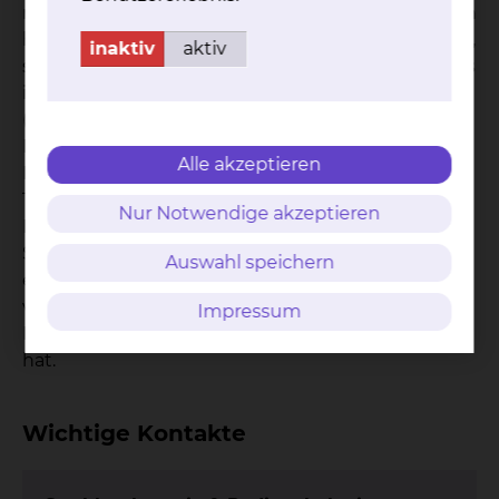
möglich ist den Kontakt zu den Kunsttherapeuten
her. Sind Sie nicht auf einer Station in Behandlung,
inaktiv
aktiv
sondern kommen immer wieder von zu Hause aus
ins Klinikum zur Behandlung oder zur Kontrolle
(ambulante Behandlung), können Sie sich an das
Medizinische Versorgungszentrum (MVZ) wenden.
Alle akzeptieren
Hier unterstützt Sie Herr Dr. Wagner aus unserem
Team bei Problemen oder Schwierigkeiten, was
Nur Notwendige akzeptieren
Ihre Krebserkrankung betrifft. Im Einzelfall können
Sie auch nach Ihrer Behandlung auf der Station
Auswahl speichern
ein oder zwei Nachfolgetermine mit dem Kollegen
vereinbaren, der bereits während des
Impressum
Krankenhausaufenthaltes mit Ihnen gesprochen
hat.
Wichtige Kontakte