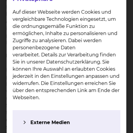
Hilfe für ihn. Das Ziel in der Psychoonkologie
Auf dieser Webseite werden Cookies und
besteht darin, dass Sie bestärkt werden Ihren
vergleichbare Technologien eingesetzt, um
Alltag mit der Erkrankung besser zu gestalten. Das
die ordnungsgemäße Funktion zu
ist möglich, indem wir gemeinsam die
ermöglichen, Inhalte zu personalisieren und
psychoonkologische Begleitung auf Ihre
Zugriffe zu analysieren. Dabei werden
Bedürfnisse individuell anpassen.
personenbezogene Daten
verarbeitet. Details zur Verarbeitung finden
Individuelle Behandlung
Sie in unserer Datenschutzerklärung. Sie
können Ihre Auswahl an erlaubten Cookies
Hinter jeder Erkrankung steht immer eine eigene,
jederzeit in den Einstellungen anpassen und
persönliche Geschichte. Somit gibt es auch kein
widerrufen. Die Einstellungen erreichen Sie
Patentrezept, sondern jeder findet für sich heraus,
über den entsprechenden Link am Ende der
wie er mit der Erkrankung und Behandlung
Webseiten.
umgehen kann. Auf dem Weg dahin begleiten wir
Sie in Ihrem eigenen persönlichen Tempo. Wir
finden mit Ihnen gemeinsam heraus, was Sie in
der aktuellen Situation brauchen. Wir begleiten
Externe Medien
sie durch Krisen oder schwierige Phasen während