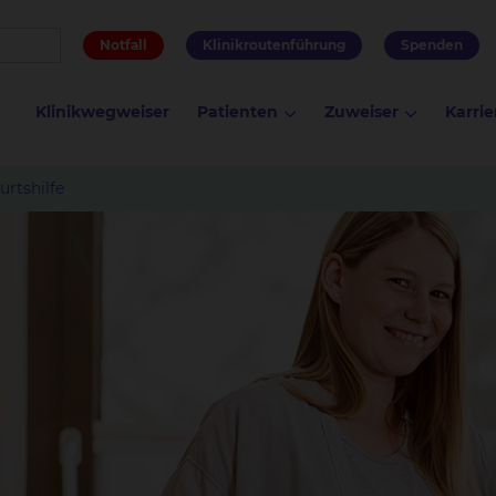
Notfall
Klinikroutenführung
Spenden
Klinikwegweiser
Patienten
Zuweiser
Karrie
urtshilfe