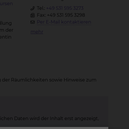
ursen
Tel.:
+49 531 595 3273
Fax: +49 531 595 3298
Per E-Mail kontaktieren
dlung
am der
mehr
entin
lung der Räumlichkeiten sowie Hinweise zum
ichen Daten wird der Inhalt erst angezeigt,