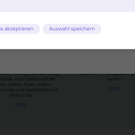
e akzeptieren
Auswahl speichern
ach der Ge­burt
Still­be­ra­tung
kt nach der Geburt Ihres
Wir unterstützen Sie mit Rat
enen erfolgt die Nachsorge
wenn Sie Ihr Neugeborenes 
ißsaal. Auch später auf der
wollen.
ion, stehen Ihnen unsere
mehr
stinnen und Spezialisten zur
Verfügung.
mehr