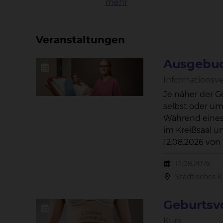
mehr
Veranstaltungen
Ausgebuc
Informationsv
Je näher der G
selbst oder um die Unterbri
Während eines 
im Kreißsaal und beantwo
12.08.2026 von 18:00 bis 20:00 Uhr im Konferenzraum des Bildungszentrum in der Naumburgstraße 15, 38124
Braunschweig s
12.08.2026
Städtisches 
Geburtsv
Kurs