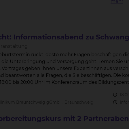
mehr
ht: Informationsabend zu Schwang
eranstaltung
eburtstermin rückt, desto mehr Fragen beschäftigen d
ngung und Versorgung geht. Lernen Sie unsere Geburtsklinik und das Team kennen.
Vortrages geben Ihnen unsere Expertinnen aus verschie
rten alle Fragen, die Sie beschäftigen. Die kostenfreien Veranstaltungen findet am
tatt.
18:0
Klinikum Braunschweig gGmbH, Braunschweig
Info
orbereitungskurs mit 2 Partnerabe