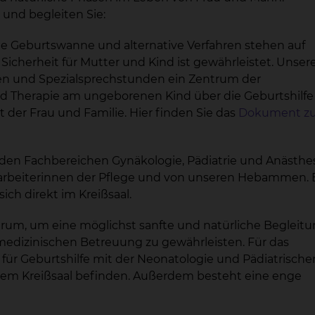
und begleiten Sie:
eine Geburtswanne und alternative Verfahren stehen auf
cherheit für Mutter und Kind ist gewährleistet. Unser
ngen und Spezialsprechstunden ein Zentrum der
d Therapie am ungeborenen Kind über die Geburtshilfe 
der Frau und Familie. Hier finden Sie das
Dokument zu
den Fachbereichen Gynäkologie, Pädiatrie und Anästhes
tarbeiterinnen der Pflege und von unseren Hebammen. 
ich direkt im Kreißsaal.
trum, um eine möglichst sanfte und natürliche Begleitu
medizinischen Betreuung zu gewährleisten. Für das
k für Geburtshilfe mit der Neonatologie und Pädiatrische
t dem Kreißsaal befinden. Außerdem besteht eine enge