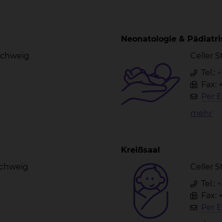
Neonatologie & Pädiatri
nschweig
Celler 
Tel.:
+
Fax: 
Per E
mehr
Kreißsaal
schweig
Celler 
Tel.:
+
Fax: 
Per E