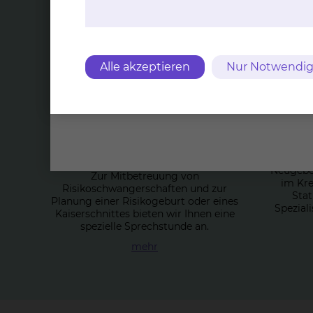
Top Themen
Alle akzeptieren
Nur Notwendig
Ri­si­ko­sprech­stun­de -
N
Ge­burts­hil­fe
Dire
Neugebor
Zur Mitbetreuung von
im Kre
Risikoschwangerschaften und zur
Stat
Planung einer Risikogeburt oder eines
Speziali
Kaiserschnittes bieten wir Ihnen eine
spezielle Sprechstunde an.
mehr