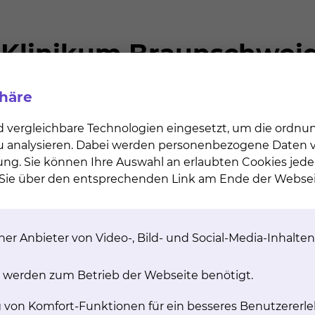
n
Cookie-Einstellungen
en an uns wenden
phäre
d vergleichbare Technologien eingesetzt, um die ordn
 zu analysieren. Dabei werden personenbezogene Daten ve
ung. Sie können Ihre Auswahl an erlaubten Cookies jede
n Sie über den entsprechenden Link am Ende der Websei
> 2.100
Kinder pro Jahr erblicken das Licht der Welt in
er Anbieter von Video-, Bild- und Social-Media-Inhalten
der Frauenklinik an der Celler Straße
 werden zum Betrieb der Webseite benötigt.
g von Komfort-Funktionen für ein besseres Benutzererle