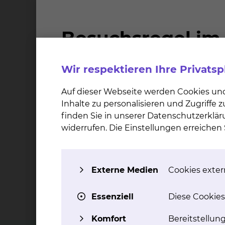
Cookie-Option
'Externe Medien'
akzeptiere
Sie können sich u.a. bei den folgenden Them
Wir respektieren Ihre Privats
Schwangerschaft
Auf dieser Webseite werden Cookies un
Risikoschwangerschaft
Inhalte zu personalisieren und Zugriffe
Geburtsvorbereitung
finden Sie in unserer Datenschutzerklär
widerrufen. Die Einstellungen erreiche
> 2.000
Schwangere werden jährlich vor, während
Externe Medien
Cookies extern
und nach ihrer Geburt in unserer Klinik
versorgt
Essenziell
Diese Cookies
Komfort
Bereitstellun