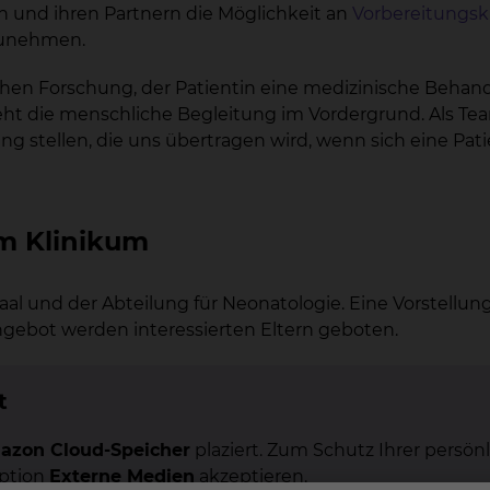
n und ihren Partnern die Möglichkeit an
Vorbereitungsk
zunehmen.
schen Forschung, der Patientin eine medizinische Behan
ht die menschliche Begleitung im Vordergrund. Als Te
g stellen, die uns übertragen wird, wenn sich eine Pati
im Klinikum
ßsaal und der Abteilung für Neonatologie. Eine Vorstel
gebot werden interessierten Eltern geboten.
t
azon Cloud-Speicher
plaziert. Zum Schutz Ihrer persönl
Option
Externe Medien
akzeptieren.