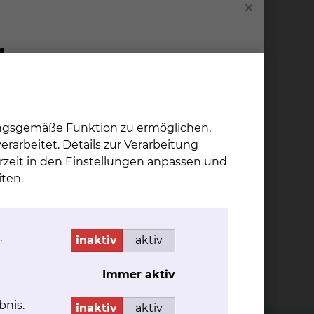
ungsgemäße Funktion zu ermöglichen,
rarbeitet. Details zur Verarbeitung
rzeit in den Einstellungen anpassen und
ten.
5
Kreißsäle und 73 vollstationäre Betten
.
inaktiv
aktiv
Immer aktiv
bnis.
inaktiv
aktiv