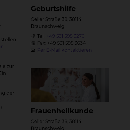
Ge­burts­hil­fe
Celler Straße 38, 38114
e
Braunschweig
Tel.:
+49 531 595 3276
stellen
Fax: +49 531 595 3634
r
Per E-Mail kontaktieren
ie zur
Ein
ng der
n
Frau­en­heil­kun­de
Celler Straße 38, 38114
Braunschweig